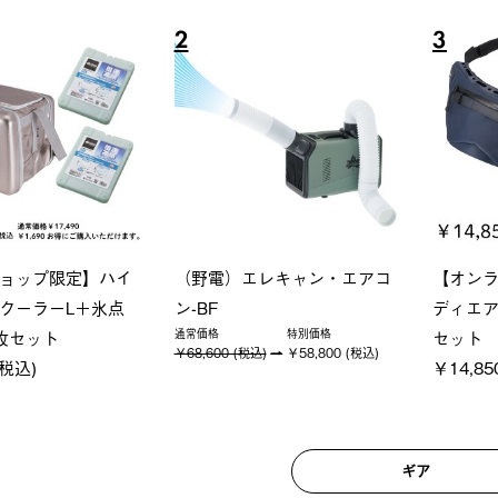
6
7
グランベーシック スペースベ
LOGO
Tシャツ
ース・オクタゴン-BJ
ト
税込)
￥209,000 (税込)
￥22,00
ギア