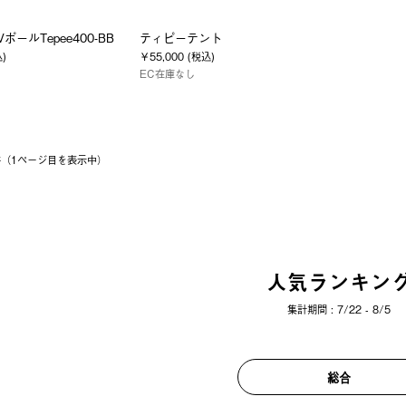
s VポールTepee400-BB
ティピーテント
込)
￥55,000 (税込)
EC在庫なし
6件（1ページ⽬を表⽰中）
人気ランキン
集計期間 : 7/22 - 8/5
総合