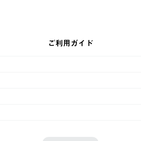
ご利用ガイド
す。
週明けの発送となる場合がございます。
ュールをご案内いたします。）
できません。
入履歴画面に『注文をキャンセルする』ボタンが表示されている場合のみ、
です。配送時間指定がない場合は、最短でのお届けとなります。
いただきます。