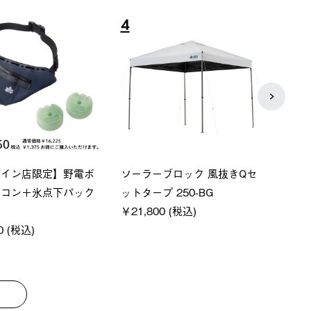
8
9
S ペルチェクールベス
Q-TOP ソーラーサンドブロッ
ソーラ
クサンシェード-BF
ットタ
0 (税込)
￥16,800 (税込)
￥18,