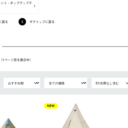
テント・ポップアップテ
に戻る
ギアトップに戻る
件（1ページ⽬を表⽰中）
NEW