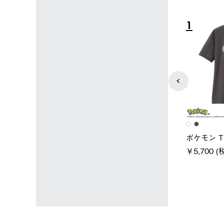
4
5
ユニセックス
レディース
タンダードボディ
LOGOS by LIPNER リゲイン
ノーメイク
テック ボディリカバリーTシ
￥5,940 (
)
ャツ #35503
￥5,940 (税込)