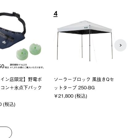
8
9
P ソーラーサンドブロッ
ソーラーブロック 風抜きQセ
【ロ
ェード-BF
ットタープ 200-BG
パー
0 (税込)
￥18,800 (税込)
下パ
￥12,