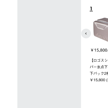
4
5
店限定】野電ボ
ソーラーブロック 風抜きQセ
ポケモン 
＋氷点下パック
ットタープ 250-BG
￥5,700 (
￥21,800 (税込)
込)