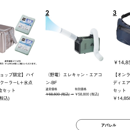
6
7
シック スペースベ
LOGOS ペルチェクールベス
Q-TO
タゴン-BJ
ト
クサンシ
 (税込)
￥22,000 (税込)
￥16,80
アパレル