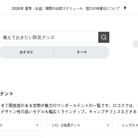
2026年 夏季（お盆）期間の出荷スケジュール／窓口の休業日について
カテゴリ
テーマ
テント
できて開放感のある空間が魅力のワンポールテントの一覧です。ロゴスでは、
どデザイン性の高いモデルも幅広くラインナップ。キャンプやフェスなどさま
ト
ソロ・2名用テント
シングル