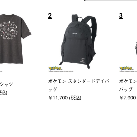
6
7
ユニセックス
LOGOS
フーディ
LOGOS by LIPNER リゲイン
SACK
税込)
テック ボディリカバリーショ
￥21,78
ーツ #35504
￥5,940 (税込)