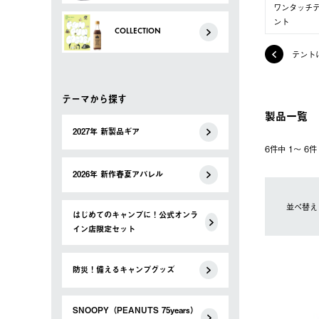
ワンタッチ
ント
COLLECTION
テント
テーマから探す
製品一覧
2027年 新製品ギア
6件中 1〜 6
2026年 新作春夏アパレル
並べ替え
はじめてのキャンプに！公式オンラ
イン店限定セット
防災！備えるキャンプグッズ
SNOOPY（PEANUTS 75years）