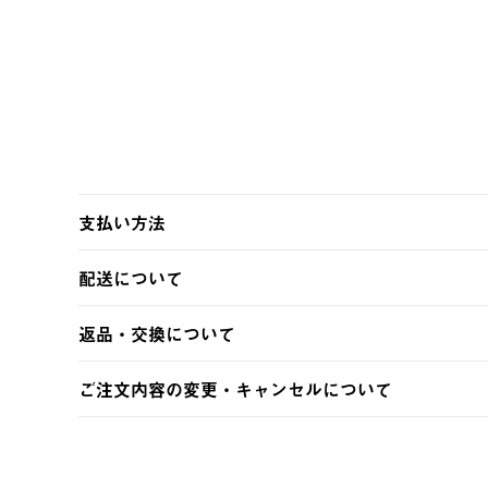
支払い方法
以下のいずれかの方法でお支払いいただけます。
配送について
・クレジットカード決済
・コンビニ決済
【発送スケジュール】
返品・交換について
・Pay-easy決済
ご注文・ご入金完了より2営業日以内に商品を発送いたしま
土日祝の発送はございませんので、木曜日以降のご注文は
※お客様都合の場合
ご注文内容の変更・キャンセルについて
※予約販売・長期連休期間中のご注文は除く（別途スケジ
【返品】
ご注文完了後、変更・キャンセルの個別のご対応はお受け
【配送時間指定】
商品到着後7日以内にご連絡ください。
LOGOS FAMILY会員の方は、会員マイページ内 購
ご注文の際、ご注文内容確認画面にて配送時間指定が可能
お客様都合の返品にかかる送料は、お客様ご負担とさせて