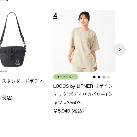
8
9
メンズ
ポケモン ポケットハット
×FOOTMARK RAKU
クー
￥6,400 (税込)
ャツ
0 (税込)
￥4,4