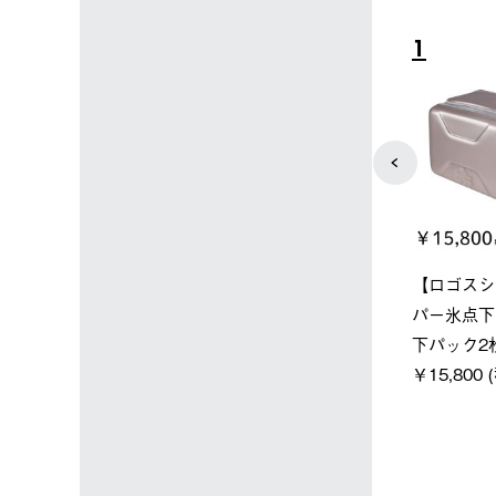
4
5
店限定】野電ボ
ソーラーブロック 風抜きQセ
グランベー
＋氷点下パック
ットタープ 250-BG
ース・オク
￥21,800 (税込)
￥209,000
込)