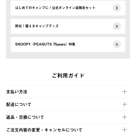
はじめてのキャンプに！公式オンライン店限定セット
防災！備えるキャンプグッズ
SNOOPY（PEANUTS 75years）特集
ご利用ガイド
支払い方法
以下のいずれかの方法でお支払いいただけます。
配送について
・クレジットカード決済
【発送スケジュール】
・コンビニ決済
返品・交換について
ご注文・ご入金完了より2営業日以内に商品を発送いたします。
・Pay-easy決済
※お客様都合の場合
土日祝の発送はございませんので、木曜日以降のご注文は週明け
ご注文内容の変更・キャンセルについて
の発送となる場合がございます。