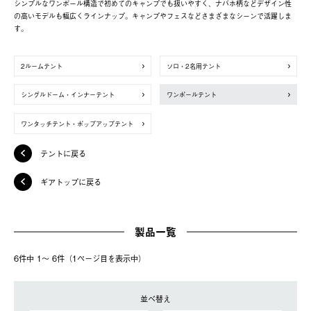
シンプルなワンポール構造で初めてのキャンプでも扱いやすく、ナバホ柄などデザイン性
の高いモデルも幅広くラインナップ。キャンプやフェスなどさまざまなシーンで活躍しま
す。
2ルームテント
ソロ・2名用テント
シングルドーム・インナーテント
ワンポールテント
ワンタッチテント・ポップアップテント
テントに戻る
ギアトップに戻る
製品一覧
6件中 1〜 6件（1ページ⽬を表⽰中）
並べ替え