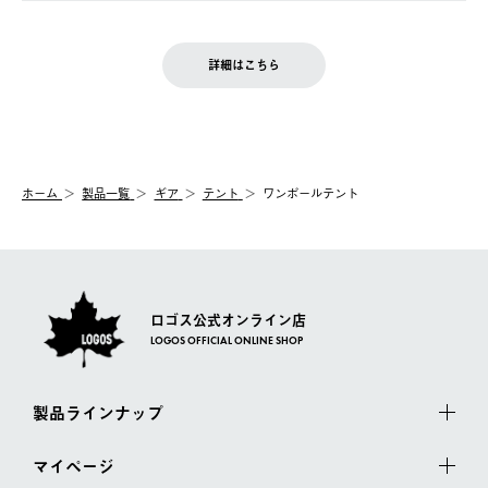
ご注文完了後、変更・キャンセルの個別のご対応はお受けできま
【返品】
※予約販売・長期連休期間中のご注文は除く（別途スケジュール
せん。
商品到着後7日以内にご連絡ください。
をご案内いたします。）
LOGOS FAMILY会員の方は、会員マイページ内 購入履歴画面に
お客様都合の返品にかかる送料は、お客様ご負担とさせていただ
詳細はこちら
『注文をキャンセルする』ボタンが表示されている場合のみ、発
きます。
【配送時間指定】
送手配前のためサイト上よりご注文キャンセルが可能です。
ご注文の際、ご注文内容確認画面にて配送時間指定が可能です。
【交換】
配送時間指定がない場合は、最短でのお届けとなります。
システム上、商品の交換（同一商品のカラー・サイズ交換を含
む）は受け付けておりません。
【配送業者】
ホーム
製品一覧
ギア
テント
ワンポールテント
一度お手元の商品を返品いただき、ご希望商品を再注文してくだ
佐川急便にて配送されます。
さい。
ロゴス公式オンライン店
LOGOS OFFICIAL ONLINE SHOP
製品ラインナップ
マイページ