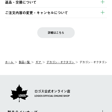
返品・交換について
ご注文・ご入金完了より2営業日以内に商品を発送いたします。
・Pay-easy決済
※お客様都合の場合
土日祝の発送はございませんので、木曜日以降のご注文は週明け
ご注文内容の変更・キャンセルについて
の発送となる場合がございます。
ご注文完了後、変更・キャンセルの個別のご対応はお受けできま
【返品】
※予約販売・長期連休期間中のご注文は除く（別途スケジュール
せん。
商品到着後7日以内にご連絡ください。
をご案内いたします。）
LOGOS FAMILY会員の方は、会員マイページ内 購入履歴画面に
お客様都合の返品にかかる送料は、お客様ご負担とさせていただ
詳細はこちら
『注文をキャンセルする』ボタンが表示されている場合のみ、発
きます。
【配送時間指定】
送手配前のためサイト上よりご注文キャンセルが可能です。
ご注文の際、ご注文内容確認画面にて配送時間指定が可能です。
【交換】
配送時間指定がない場合は、最短でのお届けとなります。
システム上、商品の交換（同一商品のカラー・サイズ交換を含
む）は受け付けておりません。
【配送業者】
ホーム
製品一覧
ギア
デカゴン・オクタゴン
デカゴン・オクタゴン
一度お手元の商品を返品いただき、ご希望商品を再注文してくだ
佐川急便にて配送されます。
さい。
ロゴス公式オンライン店
LOGOS OFFICIAL ONLINE SHOP