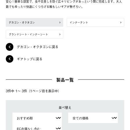
安心！簡単な設営で、虫や日差しを防ぐ広々リビングがあっという間に完成します。大人
数でもゆったり快適にくつろげる頼もしいギアが勢ぞろい。
デカゴン・オクタゴン
インナーテント
グランドシート・インナーシート
デカゴン・オクタゴンに戻る
ギアトップに戻る
製品一覧
3件中 1〜 3件（1ページ⽬を表⽰中）
並べ替え