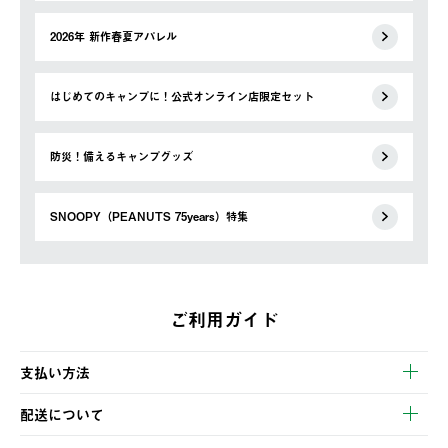
2026年 新作春夏アパレル
はじめてのキャンプに！公式オンライン店限定セット
防災！備えるキャンプグッズ
SNOOPY（PEANUTS 75years）特集
ご利用ガイド
支払い方法
以下のいずれかの方法でお支払いいただけます。
配送について
・クレジットカード決済
【発送スケジュール】
・コンビニ決済