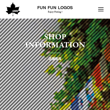
FUN FUN LOGOS
Enjoy Outing !
SHOP
INFORMATION
店舗情報