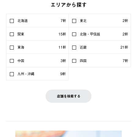
エリアから探す
北海道
7軒
東北
2軒
関東
15軒
北陸・甲信越
2軒
東海
11軒
近畿
21軒
中国
3軒
四国
7軒
九州・沖縄
9軒
店舗を検索する