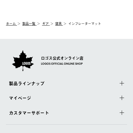
送手配前のためサイト上よりご注文キャンセルが可能です。
ご注文の際、ご注文内容確認画面にて配送時間指定が可能です。
【交換】
配送時間指定がない場合は、最短でのお届けとなります。
システム上、商品の交換（同一商品のカラー・サイズ交換を含
む）は受け付けておりません。
【配送業者】
ホーム
製品一覧
ギア
寝具
インフレーターマット
一度お手元の商品を返品いただき、ご希望商品を再注文してくだ
佐川急便にて配送されます。
さい。
ロゴス公式オンライン店
LOGOS OFFICIAL ONLINE SHOP
製品ラインナップ
マイページ
カスタマーサポート