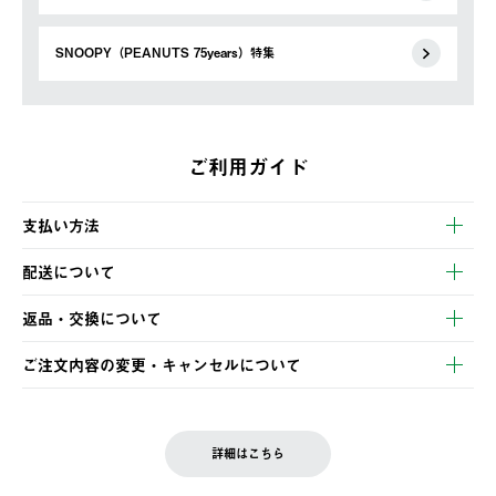
SNOOPY（PEANUTS 75years）特集
ご利用ガイド
支払い方法
以下のいずれかの方法でお支払いいただけます。
配送について
・クレジットカード決済
【発送スケジュール】
・コンビニ決済
返品・交換について
ご注文・ご入金完了より2営業日以内に商品を発送いたします。
・Pay-easy決済
※お客様都合の場合
土日祝の発送はございませんので、木曜日以降のご注文は週明け
ご注文内容の変更・キャンセルについて
の発送となる場合がございます。
ご注文完了後、変更・キャンセルの個別のご対応はお受けできま
【返品】
※予約販売・長期連休期間中のご注文は除く（別途スケジュール
せん。
商品到着後7日以内にご連絡ください。
をご案内いたします。）
LOGOS FAMILY会員の方は、会員マイページ内 購入履歴画面に
お客様都合の返品にかかる送料は、お客様ご負担とさせていただ
詳細はこちら
『注文をキャンセルする』ボタンが表示されている場合のみ、発
きます。
【配送時間指定】