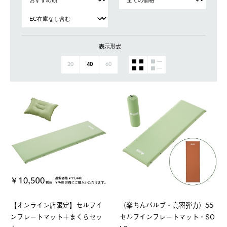
表示形式
20
40
60
【オンライン店限定】セルフイ
（楽ちんバルブ・高密弾力）55
ンフレートマット＋まくらセッ
セルフインフレートマット・SO