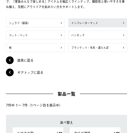
で、「家族みんなで楽しめる」アイテムを幅広くラインナップ。機能性と使いやすさを兼
ね備え、気軽にアウトドアを始めたい方をサポートします。
シュラフ（寝袋）
インフレーターマット
コット・ベッド
ハンモック
枕
ブランケット・毛布・湯たんぽ
寝具に戻る
ギアトップに戻る
製品一覧
7件中 1〜 7件（1ページ⽬を表⽰中）
並べ替え