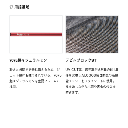
用語補足
7075超々ジュラルミン
デビルブロックST
軽さと強靭さを兼ね備えるため、ジ
UV-CUT率、遮光率が通常比の約1.5
ェット機にも使用されている、7075
倍を実現したLOGOS独自開発の高機
超々ジュラルミンを主要フレームに
能メッシュをフライシートに使用。
採用。
風を通しながら小雨や害虫の侵入を
防ぎます。