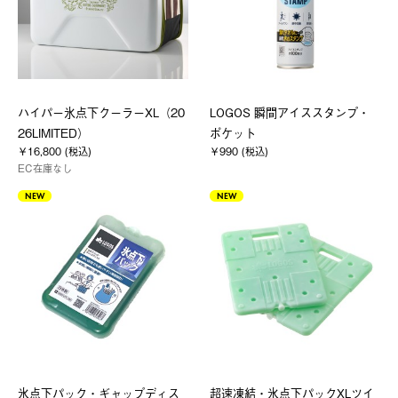
ハイパー氷点下クーラーXL（20
LOGOS 瞬間アイススタンプ・
26LIMITED）
ポケット
￥16,800 (税込)
￥990 (税込)
EC在庫なし
NEW
NEW
氷点下パック・ギャップディス
超速凍結・氷点下パックXLツイ