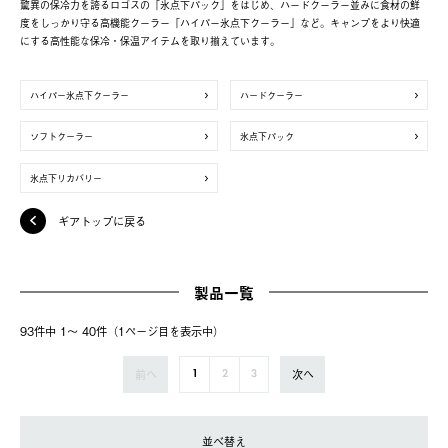
驚異の保冷力を誇るロゴスの「氷点下パック」をはじめ、ハードクーラー並みに食材の鮮
度をしっかり守る高機能クーラー「ハイパー氷点下クーラー」など。キャンプをより快適
にする高性能な保冷・保温アイテムを取り揃えています。
ハイパー氷点下クーラー
ハードクーラー
ソフトクーラー
氷点下パック
氷点下リカバリー
ギアトップに戻る
製品一覧
93件中 1〜 40件（1ページ⽬を表⽰中）
前へ
次へ
1
2
3
並べ替え