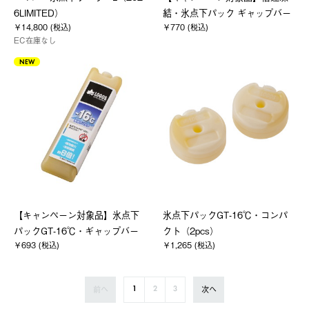
6LIMITED）
結・氷点下パック ギャップバー
￥14,800 (税込)
￥770 (税込)
EC在庫なし
NEW
【キャンペーン対象品】氷点下
氷点下パックGT-16℃・コンパ
パックGT-16℃・ギャップバー
クト（2pcs）
￥693 (税込)
￥1,265 (税込)
前へ
次へ
1
2
3