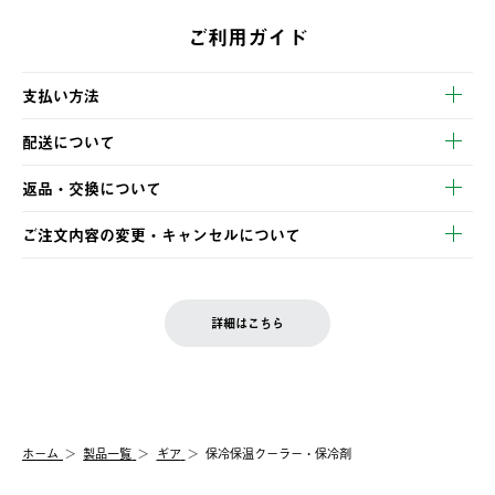
ご利用ガイド
支払い方法
以下のいずれかの方法でお支払いいただけます。
配送について
・クレジットカード決済
【発送スケジュール】
・コンビニ決済
返品・交換について
ご注文・ご入金完了より2営業日以内に商品を発送いたします。
・Pay-easy決済
※お客様都合の場合
土日祝の発送はございませんので、木曜日以降のご注文は週明け
ご注文内容の変更・キャンセルについて
の発送となる場合がございます。
ご注文完了後、変更・キャンセルの個別のご対応はお受けできま
【返品】
※予約販売・長期連休期間中のご注文は除く（別途スケジュール
せん。
商品到着後7日以内にご連絡ください。
をご案内いたします。）
LOGOS FAMILY会員の方は、会員マイページ内 購入履歴画面に
お客様都合の返品にかかる送料は、お客様ご負担とさせていただ
詳細はこちら
『注文をキャンセルする』ボタンが表示されている場合のみ、発
きます。
【配送時間指定】
送手配前のためサイト上よりご注文キャンセルが可能です。
ご注文の際、ご注文内容確認画面にて配送時間指定が可能です。
【交換】
配送時間指定がない場合は、最短でのお届けとなります。
システム上、商品の交換（同一商品のカラー・サイズ交換を含
む）は受け付けておりません。
【配送業者】
ホーム
製品一覧
ギア
保冷保温クーラー・保冷剤
一度お手元の商品を返品いただき、ご希望商品を再注文してくだ
佐川急便にて配送されます。
さい。