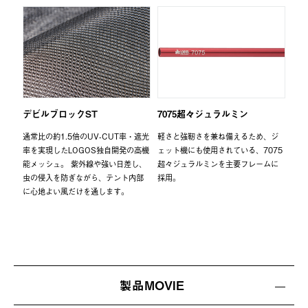
デビルブロックST
7075超々ジュラルミン
通常比の約1.5倍のUV-CUT率・遮光
軽さと強靭さを兼ね備えるため、ジ
率を実現したLOGOS独自開発の高機
ェット機にも使用されている、7075
能メッシュ。 紫外線や強い日差し、
超々ジュラルミンを主要フレームに
虫の侵入を防ぎながら、テント内部
採用。
に心地よい風だけを通します。
製品MOVIE