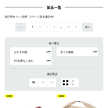
製品一覧
807件中 1〜 20件（1ページ⽬を表⽰中）
前へ
次へ
1
2
3
4
...
40
41
並べ替え
表示形式
20
40
60
NEW
NEW