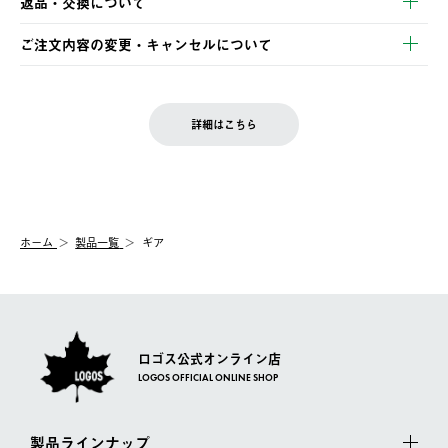
返品・交換について
ご注文・ご入金完了より2営業日以内に商品を発送いたします。
・Pay-easy決済
※お客様都合の場合
土日祝の発送はございませんので、木曜日以降のご注文は週明け
ご注文内容の変更・キャンセルについて
の発送となる場合がございます。
ご注文完了後、変更・キャンセルの個別のご対応はお受けできま
【返品】
※予約販売・長期連休期間中のご注文は除く（別途スケジュール
せん。
商品到着後7日以内にご連絡ください。
をご案内いたします。）
LOGOS FAMILY会員の方は、会員マイページ内 購入履歴画面に
お客様都合の返品にかかる送料は、お客様ご負担とさせていただ
詳細はこちら
『注文をキャンセルする』ボタンが表示されている場合のみ、発
きます。
【配送時間指定】
送手配前のためサイト上よりご注文キャンセルが可能です。
ご注文の際、ご注文内容確認画面にて配送時間指定が可能です。
【交換】
配送時間指定がない場合は、最短でのお届けとなります。
システム上、商品の交換（同一商品のカラー・サイズ交換を含
む）は受け付けておりません。
【配送業者】
ホーム
製品一覧
ギア
一度お手元の商品を返品いただき、ご希望商品を再注文してくだ
佐川急便にて配送されます。
さい。
ロゴス公式オンライン店
LOGOS OFFICIAL ONLINE SHOP
製品ラインナップ