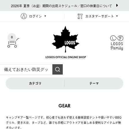
2026年 夏季（お盆）期間の出荷スケジュール／窓口の休業日について
ログイン
カスタマーサポート
0
LOGOS OFFICIAL
ONLINE SHOP
カテゴリ
テーマ
GEAR
キャンプギア一覧ページです。初心者でも迷わず使える簡単設営テントや扱いやすいBBQ
グリル、焚き火台、タープなど、誰でも手軽にアウトドアを楽しめる便利なアイテムが勢
ぞろいです。