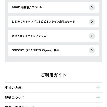
2026年 新作春夏アパレル
はじめてのキャンプに！公式オンライン店限定セット
防災！備えるキャンプグッズ
SNOOPY（PEANUTS 75years）特集
ご利用ガイド
支払い方法
以下のいずれかの方法でお支払いいただけます。
配送について
・クレジットカード決済
【発送スケジュール】
・コンビニ決済