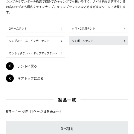
シンプルなワンポール構造で初めてのキャンプでも扱いやすく、ナバホ柄などデザイン性
の高いモデルも幅広くラインナップ。キャンプやフェスなどさまざまなシーンで活躍しま
す。
2ルームテント
ソロ・2名用テント
シングルドーム・インナーテント
ワンポールテント
ワンタッチテント・ポップアップテント
テントに戻る
ギアトップに戻る
製品一覧
6件中 1〜 6件（1ページ⽬を表⽰中）
並べ替え