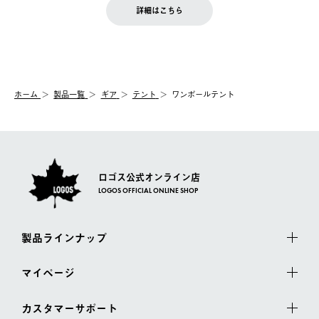
LOGOS FAMILY会員の方は、会員マイページ内 購入履歴画面に
お客様都合の返品にかかる送料は、お客様ご負担とさせていただ
詳細はこちら
『注文をキャンセルする』ボタンが表示されている場合のみ、発
きます。
【配送時間指定】
送手配前のためサイト上よりご注文キャンセルが可能です。
ご注文の際、ご注文内容確認画面にて配送時間指定が可能です。
【交換】
配送時間指定がない場合は、最短でのお届けとなります。
システム上、商品の交換（同一商品のカラー・サイズ交換を含
む）は受け付けておりません。
【配送業者】
ホーム
製品一覧
ギア
テント
ワンポールテント
一度お手元の商品を返品いただき、ご希望商品を再注文してくだ
佐川急便にて配送されます。
さい。
ロゴス公式オンライン店
LOGOS OFFICIAL ONLINE SHOP
製品ラインナップ
マイページ
カスタマーサポート