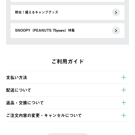
防災！備えるキャンプグッズ
SNOOPY（PEANUTS 75years）特集
ご利用ガイド
支払い方法
以下のいずれかの方法でお支払いいただけます。
配送について
・クレジットカード決済
【発送スケジュール】
・コンビニ決済
返品・交換について
ご注文・ご入金完了より2営業日以内に商品を発送いたします。
・Pay-easy決済
※お客様都合の場合
土日祝の発送はございませんので、木曜日以降のご注文は週明け
ご注文内容の変更・キャンセルについて
の発送となる場合がございます。
ご注文完了後、変更・キャンセルの個別のご対応はお受けできま
【返品】
※予約販売・長期連休期間中のご注文は除く（別途スケジュール
せん。
商品到着後7日以内にご連絡ください。
をご案内いたします。）