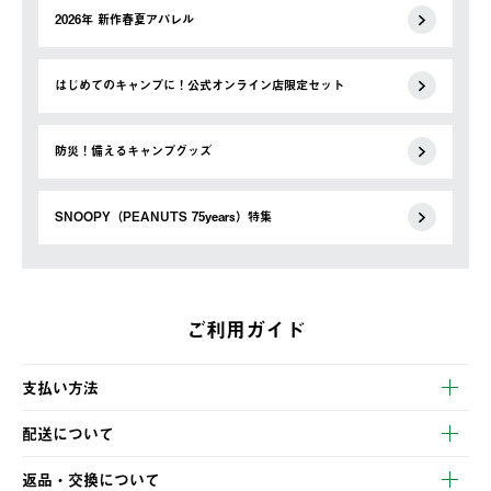
2026年 新作春夏アパレル
はじめてのキャンプに！公式オンライン店限定セット
防災！備えるキャンプグッズ
SNOOPY（PEANUTS 75years）特集
ご利用ガイド
支払い方法
以下のいずれかの方法でお支払いいただけます。
配送について
・クレジットカード決済
【発送スケジュール】
・コンビニ決済
返品・交換について