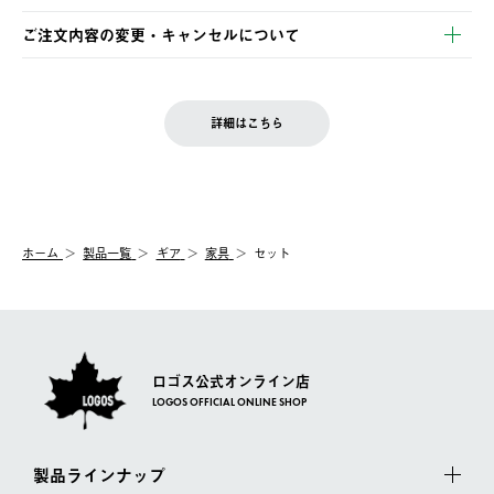
ご注文・ご入金完了より2営業日以内に商品を発送いたします。
・Pay-easy決済
※お客様都合の場合
土日祝の発送はございませんので、木曜日以降のご注文は週明け
ご注文内容の変更・キャンセルについて
の発送となる場合がございます。
ご注文完了後、変更・キャンセルの個別のご対応はお受けできま
【返品】
※予約販売・長期連休期間中のご注文は除く（別途スケジュール
せん。
商品到着後7日以内にご連絡ください。
をご案内いたします。）
LOGOS FAMILY会員の方は、会員マイページ内 購入履歴画面に
お客様都合の返品にかかる送料は、お客様ご負担とさせていただ
詳細はこちら
『注文をキャンセルする』ボタンが表示されている場合のみ、発
きます。
【配送時間指定】
送手配前のためサイト上よりご注文キャンセルが可能です。
ご注文の際、ご注文内容確認画面にて配送時間指定が可能です。
【交換】
配送時間指定がない場合は、最短でのお届けとなります。
システム上、商品の交換（同一商品のカラー・サイズ交換を含
む）は受け付けておりません。
【配送業者】
ホーム
製品一覧
ギア
家具
セット
一度お手元の商品を返品いただき、ご希望商品を再注文してくだ
佐川急便にて配送されます。
さい。
ロゴス公式オンライン店
LOGOS OFFICIAL ONLINE SHOP
製品ラインナップ