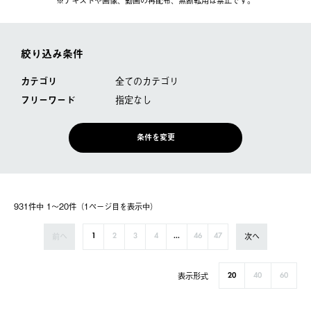
※テキストや画像、動画の再配布、無断転⽤は禁⽌です。
絞り込み条件
カテゴリ
全てのカテゴリ
フリーワード
指定なし
条件を変更
931件中 1〜20件（1ページ⽬を表⽰中）
前へ
次へ
1
2
3
4
...
46
47
表示形式
20
40
60