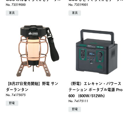
No. 73519000
No. 73519001
家具
家具
【8月27日発売開始】野電 サン
（野電）エレキャン・パワース
ダーランタン
テーション ポータブル電源 Pro
600 （600W/512Wh）
No. 74175075
No. 74175111
野電
野電