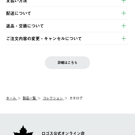
支払い方法
以下のいずれかの方法でお支払いいただけます。
配送について
・クレジットカード決済
【発送スケジュール】
・コンビニ決済
返品・交換について
ご注文・ご入金完了より2営業日以内に商品を発送いたします。
・Pay-easy決済
※お客様都合の場合
土日祝の発送はございませんので、木曜日以降のご注文は週明け
ご注文内容の変更・キャンセルについて
の発送となる場合がございます。
ご注文完了後、変更・キャンセルの個別のご対応はお受けできま
【返品】
※予約販売・長期連休期間中のご注文は除く（別途スケジュール
せん。
商品到着後7日以内にご連絡ください。
をご案内いたします。）
LOGOS FAMILY会員の方は、会員マイページ内 購入履歴画面に
お客様都合の返品にかかる送料は、お客様ご負担とさせていただ
詳細はこちら
『注文をキャンセルする』ボタンが表示されている場合のみ、発
きます。
【配送時間指定】
送手配前のためサイト上よりご注文キャンセルが可能です。
ご注文の際、ご注文内容確認画面にて配送時間指定が可能です。
【交換】
配送時間指定がない場合は、最短でのお届けとなります。
システム上、商品の交換（同一商品のカラー・サイズ交換を含
む）は受け付けておりません。
【配送業者】
ホーム
製品一覧
コレクション
カタログ
一度お手元の商品を返品いただき、ご希望商品を再注文してくだ
佐川急便にて配送されます。
さい。
ロゴス公式オンライン店