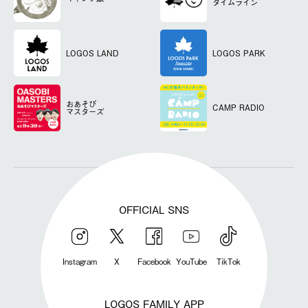
タイムライン
LOGOS LAND
LOGOS PARK
おあそび
CAMP RADIO
マスターズ
OFFICIAL SNS
Instagram
X
Facebook
YouTube
TikTok
LOGOS FAMILY APP