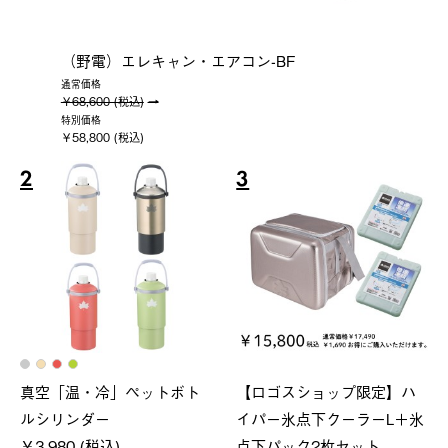
（野電）エレキャン・エアコン-BF
通常価格
￥68,600 (税込)
特別価格
￥58,800 (税込)
2
3
真空「温・冷」ペットボト
【ロゴスショップ限定】ハ
ルシリンダー
イパー氷点下クーラーL＋氷
￥3,980 (税込)
点下パック2枚セット