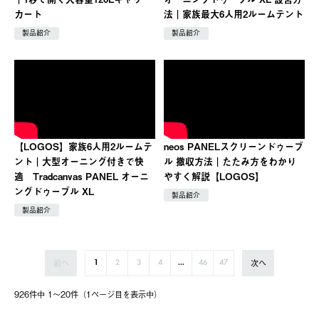
カート
法｜家族最大6人用2ルームテント
製品紹介
製品紹介
【LOGOS】家族6人用2ルームテ
neos PANELスクリーンドゥーブ
ント｜大型オーニング付きで快
ル 撤収方法｜たたみ方をわかり
適 Tradcanvas PANEL オーニ
やすく解説【LOGOS】
ングドゥーブル XL
製品紹介
製品紹介
前へ
次へ
1
2
3
4
...
46
47
926件中 1〜20件（1ページ⽬を表⽰中）