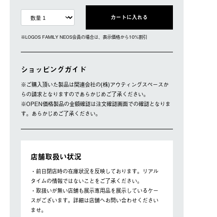
カートに入れる
※LOGOS FAMILY NEOS会員の場合は、表⽰価格から10%割引
ショッピングガイド
※ご購⼊頂いた製品は関連会社の(株)アウティングスペースか
らの請求となりますのであらかじめご了承ください。
※OPEN価格製品の⾦額確認は注⽂確認画⾯での確認となりま
す。あらかじめご了承ください。
店舗取扱い状況
・前日閉店時の在庫状況を反映しております。リアル
タイムの情報ではないことをご了承ください。
・取扱いが無い店舗も展示専用品を展示しているケー
スがございます。詳細は店舗へお問い合わせください
ませ。