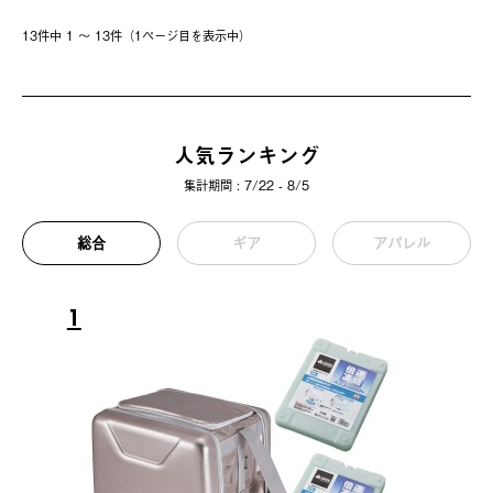
13件中 1 〜 13件（1ページ⽬を表⽰中）
人気ランキング
集計期間 : 7/22 - 8/5
総合
ギア
アパレル
1