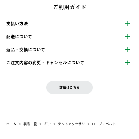
ご利用ガイド
支払い方法
以下のいずれかの方法でお支払いいただけます。
配送について
・クレジットカード決済
【発送スケジュール】
・コンビニ決済
返品・交換について
ご注文・ご入金完了より2営業日以内に商品を発送いたします。
・Pay-easy決済
※お客様都合の場合
土日祝の発送はございませんので、木曜日以降のご注文は週明け
ご注文内容の変更・キャンセルについて
の発送となる場合がございます。
ご注文完了後、変更・キャンセルの個別のご対応はお受けできま
【返品】
※予約販売・長期連休期間中のご注文は除く（別途スケジュール
せん。
商品到着後7日以内にご連絡ください。
をご案内いたします。）
LOGOS FAMILY会員の方は、会員マイページ内 購入履歴画面に
お客様都合の返品にかかる送料は、お客様ご負担とさせていただ
詳細はこちら
『注文をキャンセルする』ボタンが表示されている場合のみ、発
きます。
【配送時間指定】
送手配前のためサイト上よりご注文キャンセルが可能です。
ご注文の際、ご注文内容確認画面にて配送時間指定が可能です。
【交換】
配送時間指定がない場合は、最短でのお届けとなります。
システム上、商品の交換（同一商品のカラー・サイズ交換を含
む）は受け付けておりません。
【配送業者】
ホーム
製品一覧
ギア
テントアクセサリ
ロープ・ベルト
一度お手元の商品を返品いただき、ご希望商品を再注文してくだ
佐川急便にて配送されます。
さい。