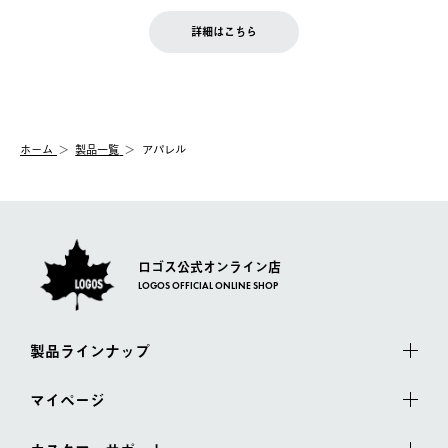
せん。
商品到着後7日以内にご連絡ください。
をご案内いたします。）
LOGOS FAMILY会員の方は、会員マイページ内 購入履歴画面に
お客様都合の返品にかかる送料は、お客様ご負担とさせていただ
詳細はこちら
『注文をキャンセルする』ボタンが表示されている場合のみ、発
きます。
【配送時間指定】
送手配前のためサイト上よりご注文キャンセルが可能です。
ご注文の際、ご注文内容確認画面にて配送時間指定が可能です。
【交換】
配送時間指定がない場合は、最短でのお届けとなります。
システム上、商品の交換（同一商品のカラー・サイズ交換を含
む）は受け付けておりません。
【配送業者】
ホーム
製品一覧
アパレル
一度お手元の商品を返品いただき、ご希望商品を再注文してくだ
佐川急便にて配送されます。
さい。
ロゴス公式オンライン店
LOGOS OFFICIAL ONLINE SHOP
製品ラインナップ
マイページ