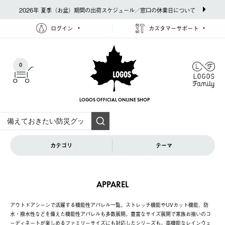
2026年 夏季（お盆）期間の出荷スケジュール／窓口の休業日について
ログイン
カスタマーサポート
0
LOGOS OFFICIAL
ONLINE SHOP
カテゴリ
テーマ
APPAREL
アウトドアシーンで活躍する機能性アパレル一覧。ストレッチ機能やUVカット機能、防
水・撥水性などを備えた機能性アパレルも多数展開。豊富なサイズ展開で家族お揃いのコ
ーディネートが楽しめるファミリーサイズにも対応したシリーズも。高機能なレインウェ