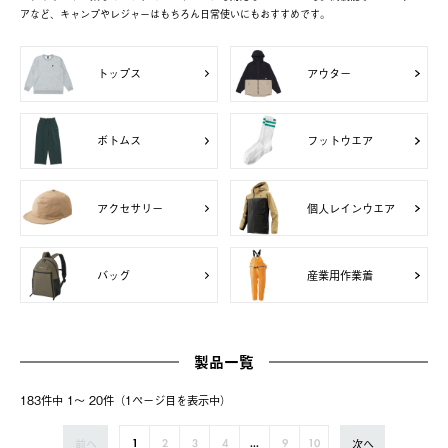
アなど、キャンプやレジャーはもちろん日常使いにもおすすめです。
トップス
アウター
ボトムス
フットウエア
アクセサリー
個人レインウエア
バッグ
産業用作業着
製品一覧
183件中 1〜 20件（1ページ⽬を表⽰中）
前へ
次へ
1
2
3
4
...
9
10