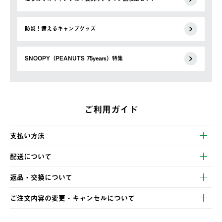
防災！備えるキャンプグッズ
SNOOPY（PEANUTS 75years）特集
ご利用ガイド
支払い方法
以下のいずれかの方法でお支払いいただけます。
配送について
・クレジットカード決済
【発送スケジュール】
・コンビニ決済
返品・交換について
ご注文・ご入金完了より2営業日以内に商品を発送いたします。
・Pay-easy決済
※お客様都合の場合
土日祝の発送はございませんので、木曜日以降のご注文は週明け
ご注文内容の変更・キャンセルについて
の発送となる場合がございます。
ご注文完了後、変更・キャンセルの個別のご対応はお受けできま
【返品】
※予約販売・長期連休期間中のご注文は除く（別途スケジュール