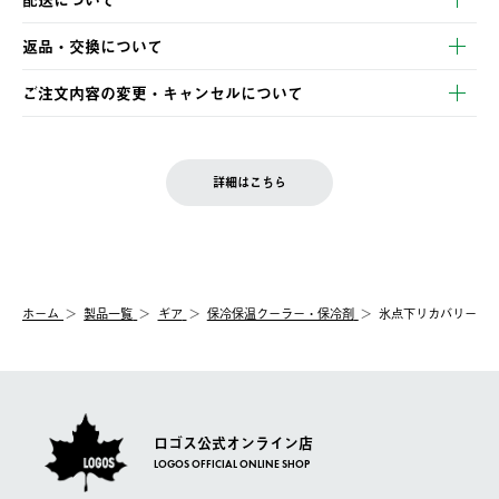
・クレジットカード決済
【発送スケジュール】
・コンビニ決済
返品・交換について
ご注文・ご入金完了より2営業日以内に商品を発送いたします。
・Pay-easy決済
※お客様都合の場合
土日祝の発送はございませんので、木曜日以降のご注文は週明け
ご注文内容の変更・キャンセルについて
の発送となる場合がございます。
ご注文完了後、変更・キャンセルの個別のご対応はお受けできま
【返品】
※予約販売・長期連休期間中のご注文は除く（別途スケジュール
せん。
商品到着後7日以内にご連絡ください。
をご案内いたします。）
LOGOS FAMILY会員の方は、会員マイページ内 購入履歴画面に
お客様都合の返品にかかる送料は、お客様ご負担とさせていただ
詳細はこちら
『注文をキャンセルする』ボタンが表示されている場合のみ、発
きます。
【配送時間指定】
送手配前のためサイト上よりご注文キャンセルが可能です。
ご注文の際、ご注文内容確認画面にて配送時間指定が可能です。
【交換】
配送時間指定がない場合は、最短でのお届けとなります。
システム上、商品の交換（同一商品のカラー・サイズ交換を含
む）は受け付けておりません。
【配送業者】
ホーム
製品一覧
ギア
保冷保温クーラー・保冷剤
氷点下リカバリー
一度お手元の商品を返品いただき、ご希望商品を再注文してくだ
佐川急便にて配送されます。
さい。
ロゴス公式オンライン店
LOGOS OFFICIAL ONLINE SHOP