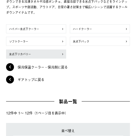
ダウンできる冷凍タオルや冷感ポンチョ、直接冷却できる氷点下パックなどをラインナッ
プ。スポーツや部活動、アウトドア、日常の暑さ対策まで幅広いシーンで活躍するクール
ダウンアイテムです。
ハイパー氷点下クーラー
ハードクーラー
ソフトクーラー
氷点下パック
氷点下リカバリー
保冷保温クーラー・保冷剤に戻る
ギアトップに戻る
製品一覧
12件中 1〜 12件（1ページ⽬を表⽰中）
並べ替え