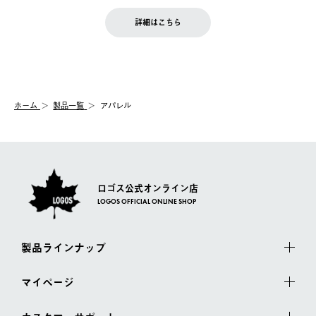
せん。
商品到着後7日以内にご連絡ください。
をご案内いたします。）
LOGOS FAMILY会員の方は、会員マイページ内 購入履歴画面に
お客様都合の返品にかかる送料は、お客様ご負担とさせていただ
詳細はこちら
『注文をキャンセルする』ボタンが表示されている場合のみ、発
きます。
【配送時間指定】
送手配前のためサイト上よりご注文キャンセルが可能です。
ご注文の際、ご注文内容確認画面にて配送時間指定が可能です。
【交換】
配送時間指定がない場合は、最短でのお届けとなります。
システム上、商品の交換（同一商品のカラー・サイズ交換を含
む）は受け付けておりません。
【配送業者】
ホーム
製品一覧
アパレル
一度お手元の商品を返品いただき、ご希望商品を再注文してくだ
佐川急便にて配送されます。
さい。
ロゴス公式オンライン店
LOGOS OFFICIAL ONLINE SHOP
製品ラインナップ
マイページ