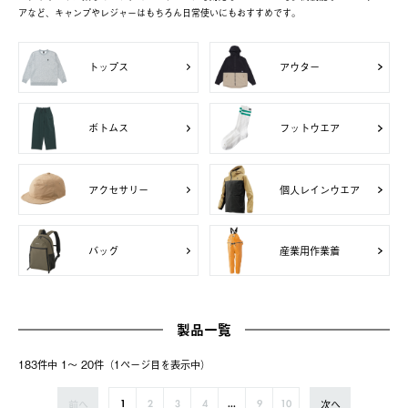
アなど、キャンプやレジャーはもちろん日常使いにもおすすめです。
トップス
アウター
ボトムス
フットウエア
アクセサリー
個人レインウエア
バッグ
産業用作業着
製品一覧
183件中 1〜 20件（1ページ⽬を表⽰中）
前へ
次へ
1
2
3
4
...
9
10