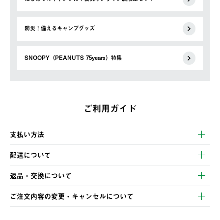
防災！備えるキャンプグッズ
SNOOPY（PEANUTS 75years）特集
ご利用ガイド
支払い方法
以下のいずれかの方法でお支払いいただけます。
配送について
・クレジットカード決済
【発送スケジュール】
・コンビニ決済
返品・交換について
ご注文・ご入金完了より2営業日以内に商品を発送いたします。
・Pay-easy決済
※お客様都合の場合
土日祝の発送はございませんので、木曜日以降のご注文は週明け
ご注文内容の変更・キャンセルについて
の発送となる場合がございます。
ご注文完了後、変更・キャンセルの個別のご対応はお受けできま
【返品】
※予約販売・長期連休期間中のご注文は除く（別途スケジュール