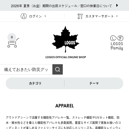
2026年 夏季（お盆）期間の出荷スケジュール／窓口の休業日について
ログイン
カスタマーサポート
0
LOGOS OFFICIAL
ONLINE SHOP
カテゴリ
テーマ
APPAREL
アウトドアシーンで活躍する機能性アパレル一覧。ストレッチ機能やUVカット機能、防
水・撥水性などを備えた機能性アパレルも多数展開。豊富なサイズ展開で家族お揃いのコ
ーディネートが楽しめるファミリーサイズにも対応したシリーズも。高機能なレインウェ