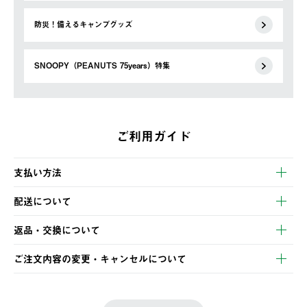
防災！備えるキャンプグッズ
SNOOPY（PEANUTS 75years）特集
ご利用ガイド
支払い方法
以下のいずれかの方法でお支払いいただけます。
配送について
・クレジットカード決済
【発送スケジュール】
・コンビニ決済
返品・交換について
ご注文・ご入金完了より2営業日以内に商品を発送いたします。
・Pay-easy決済
※お客様都合の場合
土日祝の発送はございませんので、木曜日以降のご注文は週明け
ご注文内容の変更・キャンセルについて
の発送となる場合がございます。
ご注文完了後、変更・キャンセルの個別のご対応はお受けできま
【返品】
※予約販売・長期連休期間中のご注文は除く（別途スケジュール
せん。
商品到着後7日以内にご連絡ください。
をご案内いたします。）