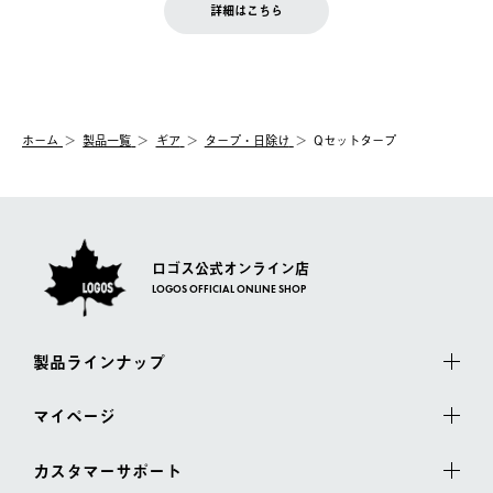
LOGOS FAMILY会員の方は、会員マイページ内 購入履歴画面に
お客様都合の返品にかかる送料は、お客様ご負担とさせていただ
詳細はこちら
『注文をキャンセルする』ボタンが表示されている場合のみ、発
きます。
【配送時間指定】
送手配前のためサイト上よりご注文キャンセルが可能です。
ご注文の際、ご注文内容確認画面にて配送時間指定が可能です。
【交換】
配送時間指定がない場合は、最短でのお届けとなります。
システム上、商品の交換（同一商品のカラー・サイズ交換を含
む）は受け付けておりません。
【配送業者】
ホーム
製品一覧
ギア
タープ・日除け
Qセットタープ
一度お手元の商品を返品いただき、ご希望商品を再注文してくだ
佐川急便にて配送されます。
さい。
ロゴス公式オンライン店
LOGOS OFFICIAL ONLINE SHOP
製品ラインナップ
マイページ
カスタマーサポート