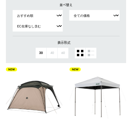
並べ替え
表示形式
20
40
60
NEW
NEW