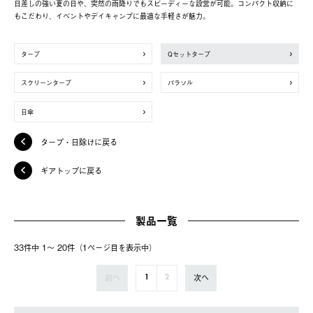
日差しの強い夏の日や、突然の雨降りでもスピーディーな設営が可能。コンパクト収納に
もこだわり、イベントやデイキャンプに最適な手軽さが魅力。
タープ
Qセットタープ
スクリーンタープ
パラソル
日傘
タープ・日除けに戻る
ギアトップに戻る
製品一覧
33件中 1〜 20件（1ページ⽬を表⽰中）
前へ
次へ
1
2