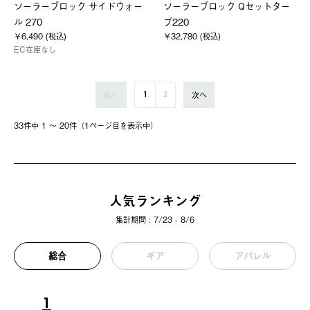
ソーラーブロック サイドウォー
ソーラーブロック Qセットター
ル 270
プ220
￥6,490 (税込)
￥32,780 (税込)
EC在庫なし
前へ
次へ
1
2
33件中 1 〜 20件（1ページ⽬を表⽰中）
人気ランキング
集計期間 : 7/23 - 8/6
総合
ギア
アパレル
1