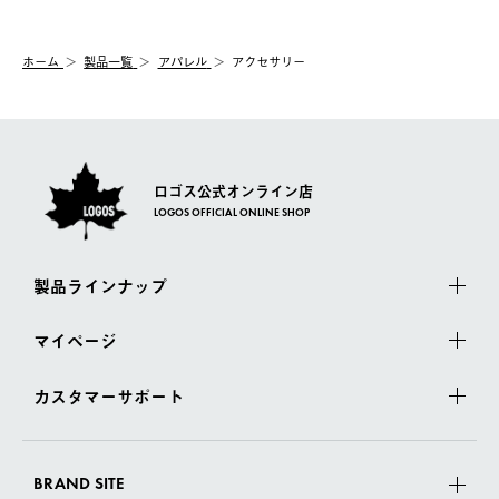
【交換】
配送時間指定がない場合は、最短でのお届けとなります。
システム上、商品の交換（同一商品のカラー・サイズ交換を含
む）は受け付けておりません。
【配送業者】
ホーム
製品一覧
アパレル
アクセサリー
一度お手元の商品を返品いただき、ご希望商品を再注文してくだ
佐川急便にて配送されます。
さい。
ロゴス公式オンライン店
LOGOS OFFICIAL ONLINE SHOP
製品ラインナップ
マイページ
カスタマーサポート
BRAND SITE