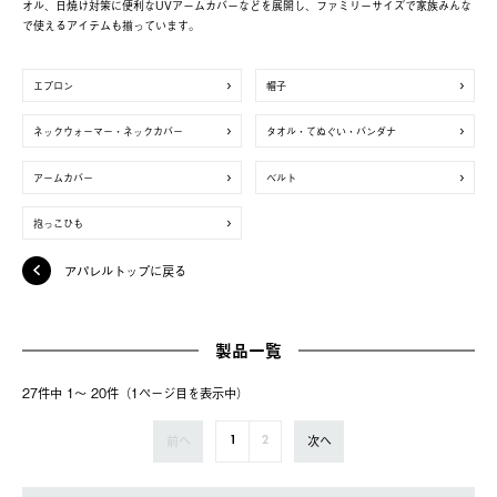
オル、日焼け対策に便利なUVアームカバーなどを展開し、ファミリーサイズで家族みんな
で使えるアイテムも揃っています。
エプロン
帽子
ネックウォーマー・ネックカバー
タオル・てぬぐい・バンダナ
アームカバー
ベルト
抱っこひも
アパレルトップに戻る
製品一覧
27件中 1〜 20件（1ページ⽬を表⽰中）
前へ
次へ
1
2