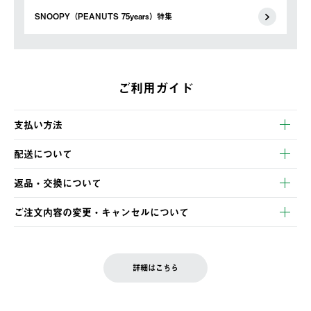
SNOOPY（PEANUTS 75years）特集
ご利用ガイド
支払い方法
以下のいずれかの方法でお支払いいただけます。
配送について
・クレジットカード決済
【発送スケジュール】
・コンビニ決済
返品・交換について
ご注文・ご入金完了より2営業日以内に商品を発送いたします。
・Pay-easy決済
※お客様都合の場合
土日祝の発送はございませんので、木曜日以降のご注文は週明け
ご注文内容の変更・キャンセルについて
の発送となる場合がございます。
ご注文完了後、変更・キャンセルの個別のご対応はお受けできま
【返品】
※予約販売・長期連休期間中のご注文は除く（別途スケジュール
せん。
商品到着後7日以内にご連絡ください。
をご案内いたします。）
LOGOS FAMILY会員の方は、会員マイページ内 購入履歴画面に
お客様都合の返品にかかる送料は、お客様ご負担とさせていただ
詳細はこちら
『注文をキャンセルする』ボタンが表示されている場合のみ、発
きます。
【配送時間指定】
送手配前のためサイト上よりご注文キャンセルが可能です。
ご注文の際、ご注文内容確認画面にて配送時間指定が可能です。