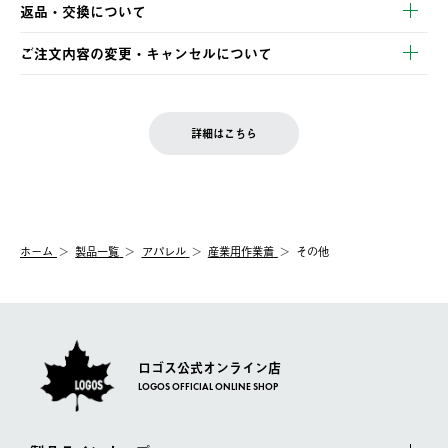
【発送スケジュール】
・コンビニ決済
返品・交換について
ご注文・ご入金完了より2営業日以内に商品を発送いたします。
・Pay-easy決済
※お客様都合の場合
土日祝の発送はございませんので、木曜日以降のご注文は週明け
ご注文内容の変更・キャンセルについて
の発送となる場合がございます。
ご注文完了後、変更・キャンセルの個別のご対応はお受けできま
【返品】
※予約販売・長期連休期間中のご注文は除く（別途スケジュール
せん。
商品到着後7日以内にご連絡ください。
をご案内いたします。）
LOGOS FAMILY会員の方は、会員マイページ内 購入履歴画面に
お客様都合の返品にかかる送料は、お客様ご負担とさせていただ
詳細はこちら
『注文をキャンセルする』ボタンが表示されている場合のみ、発
きます。
【配送時間指定】
送手配前のためサイト上よりご注文キャンセルが可能です。
ご注文の際、ご注文内容確認画面にて配送時間指定が可能です。
【交換】
配送時間指定がない場合は、最短でのお届けとなります。
システム上、商品の交換（同一商品のカラー・サイズ交換を含
む）は受け付けておりません。
【配送業者】
ホーム
製品一覧
アパレル
産業用作業着
その他
一度お手元の商品を返品いただき、ご希望商品を再注文してくだ
佐川急便にて配送されます。
さい。
ロゴス公式オンライン店
LOGOS OFFICIAL ONLINE SHOP