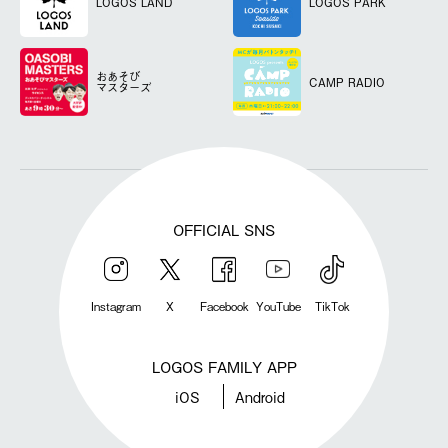
LOGOS LAND
LOGOS PARK
おあそび
CAMP RADIO
マスターズ
OFFICIAL SNS
Instagram
X
Facebook
YouTube
TikTok
LOGOS FAMILY APP
iOS
Android