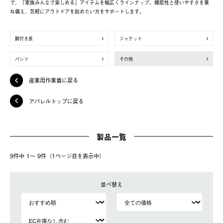
で、「家族みんなで楽しめる」アイテムを幅広くラインナップ。機能性と使いやすさを兼
ね備え、気軽にアウトドアを始めたい方をサポートします。
胴付き長
ジャケット
パンツ
その他
産業用作業着に戻る
アパレルトップに戻る
製品一覧
9件中 1〜 9件（1ページ⽬を表⽰中）
並べ替え