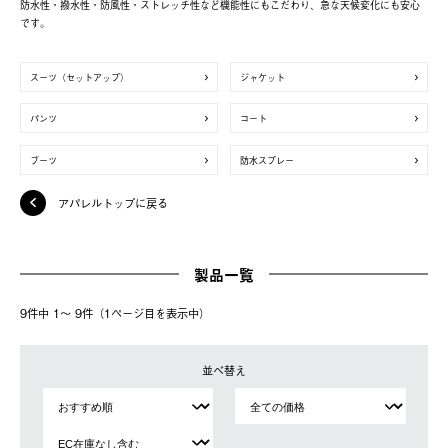
防水性・撥水性・防風性・ストレッチ性など機能性にもこだわり、急な天候変化にも安心
です。
スーツ（セットアップ）
ジャケット
パンツ
コート
ブーツ
防水スプレー
アパレルトップに戻る
製品一覧
9件中 1〜 9件（1ページ⽬を表⽰中）
並べ替え