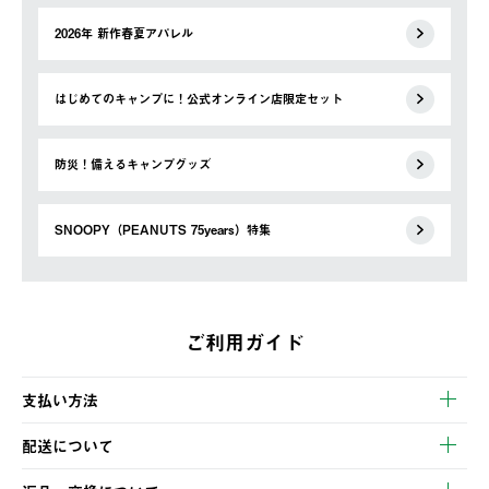
2026年 新作春夏アパレル
はじめてのキャンプに！公式オンライン店限定セット
防災！備えるキャンプグッズ
SNOOPY（PEANUTS 75years）特集
ご利用ガイド
支払い方法
以下のいずれかの方法でお支払いいただけます。
配送について
・クレジットカード決済
【発送スケジュール】
・コンビニ決済