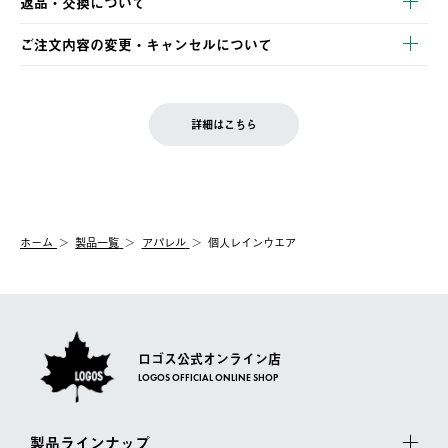
返品・交換について
ご注文・ご入金完了より2営業日以内に商品を発送いたします。
・Pay-easy決済
※お客様都合の場合
土日祝の発送はございませんので、木曜日以降のご注文は週明け
ご注文内容の変更・キャンセルについて
の発送となる場合がございます。
ご注文完了後、変更・キャンセルの個別のご対応はお受けできま
【返品】
※予約販売・長期連休期間中のご注文は除く（別途スケジュール
せん。
商品到着後7日以内にご連絡ください。
をご案内いたします。）
LOGOS FAMILY会員の方は、会員マイページ内 購入履歴画面に
お客様都合の返品にかかる送料は、お客様ご負担とさせていただ
詳細はこちら
『注文をキャンセルする』ボタンが表示されている場合のみ、発
きます。
【配送時間指定】
送手配前のためサイト上よりご注文キャンセルが可能です。
ご注文の際、ご注文内容確認画面にて配送時間指定が可能です。
【交換】
配送時間指定がない場合は、最短でのお届けとなります。
システム上、商品の交換（同一商品のカラー・サイズ交換を含
む）は受け付けておりません。
【配送業者】
ホーム
製品一覧
アパレル
個人レインウエア
一度お手元の商品を返品いただき、ご希望商品を再注文してくだ
佐川急便にて配送されます。
さい。
ロゴス公式オンライン店
LOGOS OFFICIAL ONLINE SHOP
製品ラインナップ