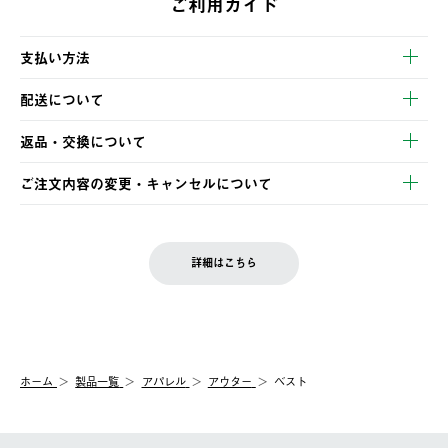
ご利用ガイド
支払い方法
以下のいずれかの方法でお支払いいただけます。
配送について
・クレジットカード決済
【発送スケジュール】
・コンビニ決済
返品・交換について
ご注文・ご入金完了より2営業日以内に商品を発送いたします。
・Pay-easy決済
※お客様都合の場合
土日祝の発送はございませんので、木曜日以降のご注文は週明け
ご注文内容の変更・キャンセルについて
の発送となる場合がございます。
ご注文完了後、変更・キャンセルの個別のご対応はお受けできま
【返品】
※予約販売・長期連休期間中のご注文は除く（別途スケジュール
せん。
商品到着後7日以内にご連絡ください。
をご案内いたします。）
LOGOS FAMILY会員の方は、会員マイページ内 購入履歴画面に
お客様都合の返品にかかる送料は、お客様ご負担とさせていただ
詳細はこちら
『注文をキャンセルする』ボタンが表示されている場合のみ、発
きます。
【配送時間指定】
送手配前のためサイト上よりご注文キャンセルが可能です。
ご注文の際、ご注文内容確認画面にて配送時間指定が可能です。
【交換】
配送時間指定がない場合は、最短でのお届けとなります。
システム上、商品の交換（同一商品のカラー・サイズ交換を含
む）は受け付けておりません。
【配送業者】
ホーム
製品一覧
アパレル
アウター
ベスト
一度お手元の商品を返品いただき、ご希望商品を再注文してくだ
佐川急便にて配送されます。
さい。