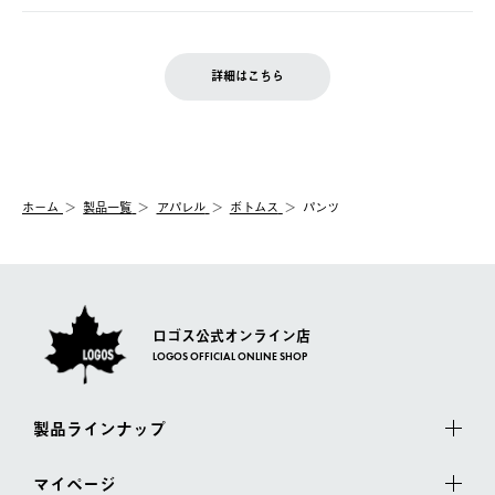
の発送となる場合がございます。
ご注文完了後、変更・キャンセルの個別のご対応はお受けできま
【返品】
※予約販売・長期連休期間中のご注文は除く（別途スケジュール
せん。
商品到着後7日以内にご連絡ください。
をご案内いたします。）
LOGOS FAMILY会員の方は、会員マイページ内 購入履歴画面に
お客様都合の返品にかかる送料は、お客様ご負担とさせていただ
詳細はこちら
『注文をキャンセルする』ボタンが表示されている場合のみ、発
きます。
【配送時間指定】
送手配前のためサイト上よりご注文キャンセルが可能です。
ご注文の際、ご注文内容確認画面にて配送時間指定が可能です。
【交換】
配送時間指定がない場合は、最短でのお届けとなります。
システム上、商品の交換（同一商品のカラー・サイズ交換を含
む）は受け付けておりません。
【配送業者】
ホーム
製品一覧
アパレル
ボトムス
パンツ
一度お手元の商品を返品いただき、ご希望商品を再注文してくだ
佐川急便にて配送されます。
さい。
ロゴス公式オンライン店
LOGOS OFFICIAL ONLINE SHOP
製品ラインナップ
マイページ