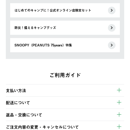
はじめてのキャンプに！公式オンライン店限定セット
防災！備えるキャンプグッズ
SNOOPY（PEANUTS 75years）特集
ご利用ガイド
支払い方法
以下のいずれかの方法でお支払いいただけます。
配送について
・クレジットカード決済
【発送スケジュール】
・コンビニ決済
返品・交換について
ご注文・ご入金完了より2営業日以内に商品を発送いたします。
・Pay-easy決済
※お客様都合の場合
土日祝の発送はございませんので、木曜日以降のご注文は週明け
ご注文内容の変更・キャンセルについて