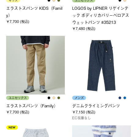
キッズ
ユニセックス
エラストスパンツ KIDS（Famil
LOGOS by LIPNER リゲインテ
y）
ック ボディリカバリーベロアス
￥7,700 (税込)
ウェットパンツ #35213
￥7,480 (税込)
ユニセックス
メンズ
エラストスパンツ（Family）
デニムクライミングパンツ
￥7,700 (税込)
￥7,150 (税込)
EC在庫なし
NEW