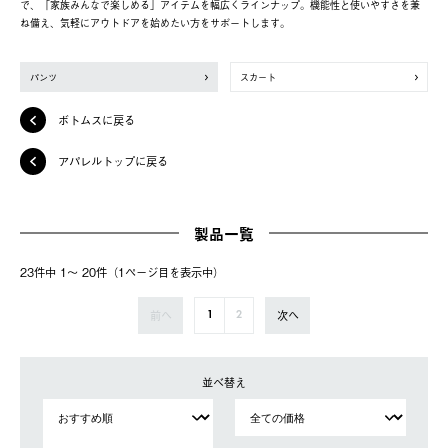
で、「家族みんなで楽しめる」アイテムを幅広くラインナップ。機能性と使いやすさを兼
ね備え、気軽にアウトドアを始めたい方をサポートします。
パンツ
スカート
ボトムスに戻る
アパレルトップに戻る
製品一覧
23件中 1〜 20件（1ページ⽬を表⽰中）
前へ
次へ
1
2
並べ替え