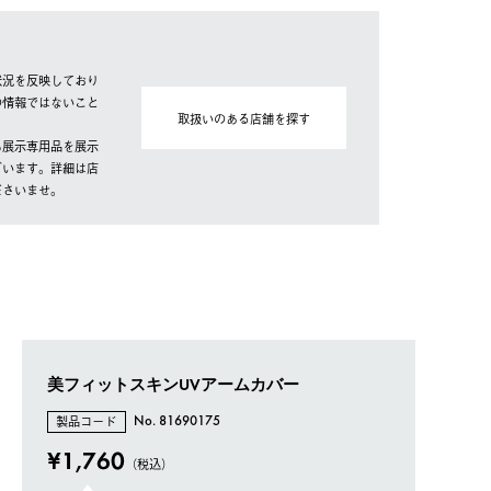
状況を反映しており
の情報ではないこと
取扱いのある店舗を探す
も展示専用品を展示
ざいます。詳細は店
ださいませ。
美フィットスキンUVアームカバー
製品コード
No. 81690175
¥1,760
（税込）