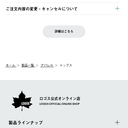
・Pay-easy決済
※お客様都合の場合
土日祝の発送はございませんので、木曜日以降のご注文は週明け
ご注文内容の変更・キャンセルについて
の発送となる場合がございます。
ご注文完了後、変更・キャンセルの個別のご対応はお受けできま
【返品】
※予約販売・長期連休期間中のご注文は除く（別途スケジュール
せん。
商品到着後7日以内にご連絡ください。
をご案内いたします。）
LOGOS FAMILY会員の方は、会員マイページ内 購入履歴画面に
お客様都合の返品にかかる送料は、お客様ご負担とさせていただ
詳細はこちら
『注文をキャンセルする』ボタンが表示されている場合のみ、発
きます。
【配送時間指定】
送手配前のためサイト上よりご注文キャンセルが可能です。
ご注文の際、ご注文内容確認画面にて配送時間指定が可能です。
【交換】
配送時間指定がない場合は、最短でのお届けとなります。
システム上、商品の交換（同一商品のカラー・サイズ交換を含
む）は受け付けておりません。
【配送業者】
ホーム
製品一覧
アパレル
トップス
一度お手元の商品を返品いただき、ご希望商品を再注文してくだ
佐川急便にて配送されます。
さい。
ロゴス公式オンライン店
LOGOS OFFICIAL ONLINE SHOP
製品ラインナップ