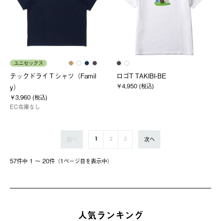
ユニセックス
テックドライＴシャツ（Famil
ロゴT TAKIBI-BE
￥4,950 (税込)
y）
￥3,960 (税込)
EC在庫なし
前へ
次へ
1
2
3
57件中 1 〜 20件（1ページ⽬を表⽰中）
人気ランキング