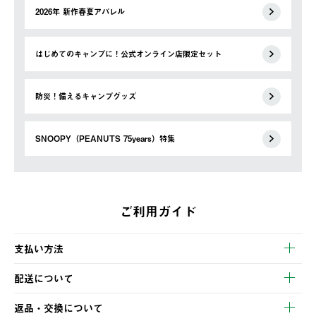
2026年 新作春夏アパレル
はじめてのキャンプに！公式オンライン店限定セット
防災！備えるキャンプグッズ
SNOOPY（PEANUTS 75years）特集
ご利用ガイド
支払い方法
以下のいずれかの方法でお支払いいただけます。
配送について
・クレジットカード決済
【発送スケジュール】
・コンビニ決済
返品・交換について
ご注文・ご入金完了より2営業日以内に商品を発送いたします。