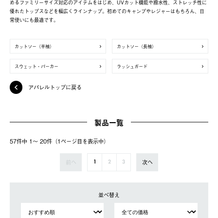
めるファミリーサイズ対応のアイテムをはじめ、UVカット機能や撥水性、ストレッチ性に
優れたトップスなどを幅広くラインナップ。初めてのキャンプやレジャーはもちろん、日
常使いにも最適です。
カットソー（半袖）
カットソー（長袖）
スウェット・パーカー
ラッシュガード
アパレルトップに戻る
製品一覧
57件中 1〜 20件（1ページ⽬を表⽰中）
前へ
次へ
1
2
3
並べ替え