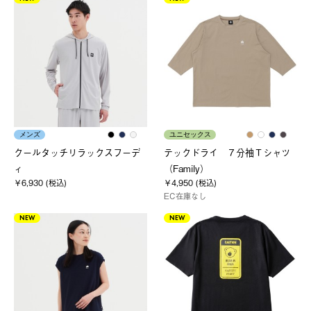
メンズ
ユニセックス
クールタッチリラックスフーデ
テックドライ ７分袖Ｔシャツ
ィ
（Family）
￥6,930 (税込)
￥4,950 (税込)
EC在庫なし
NEW
NEW