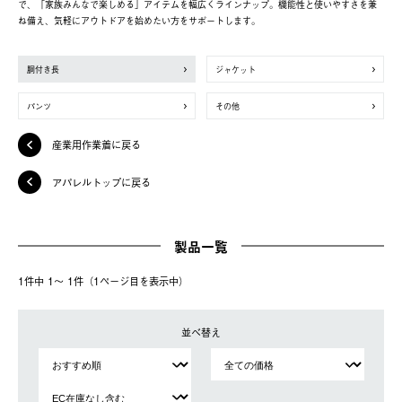
で、「家族みんなで楽しめる」アイテムを幅広くラインナップ。機能性と使いやすさを兼
ね備え、気軽にアウトドアを始めたい方をサポートします。
胴付き長
ジャケット
パンツ
その他
産業用作業着に戻る
アパレルトップに戻る
製品一覧
1件中 1〜 1件（1ページ⽬を表⽰中）
並べ替え