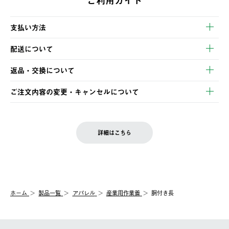
ご利用ガイド
支払い方法
以下のいずれかの方法でお支払いいただけます。
配送について
・クレジットカード決済
【発送スケジュール】
・コンビニ決済
返品・交換について
ご注文・ご入金完了より2営業日以内に商品を発送いたします。
・Pay-easy決済
※お客様都合の場合
土日祝の発送はございませんので、木曜日以降のご注文は週明け
ご注文内容の変更・キャンセルについて
の発送となる場合がございます。
ご注文完了後、変更・キャンセルの個別のご対応はお受けできま
【返品】
※予約販売・長期連休期間中のご注文は除く（別途スケジュール
せん。
商品到着後7日以内にご連絡ください。
をご案内いたします。）
LOGOS FAMILY会員の方は、会員マイページ内 購入履歴画面に
お客様都合の返品にかかる送料は、お客様ご負担とさせていただ
詳細はこちら
『注文をキャンセルする』ボタンが表示されている場合のみ、発
きます。
【配送時間指定】
送手配前のためサイト上よりご注文キャンセルが可能です。
ご注文の際、ご注文内容確認画面にて配送時間指定が可能です。
【交換】
配送時間指定がない場合は、最短でのお届けとなります。
システム上、商品の交換（同一商品のカラー・サイズ交換を含
む）は受け付けておりません。
【配送業者】
ホーム
製品一覧
アパレル
産業用作業着
胴付き長
一度お手元の商品を返品いただき、ご希望商品を再注文してくだ
佐川急便にて配送されます。
さい。