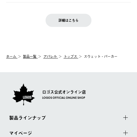
ご注文完了後、変更・キャンセルの個別のご対応はお受けできま
【返品】
※予約販売・長期連休期間中のご注文は除く（別途スケジュール
せん。
商品到着後7日以内にご連絡ください。
をご案内いたします。）
LOGOS FAMILY会員の方は、会員マイページ内 購入履歴画面に
お客様都合の返品にかかる送料は、お客様ご負担とさせていただ
詳細はこちら
『注文をキャンセルする』ボタンが表示されている場合のみ、発
きます。
【配送時間指定】
送手配前のためサイト上よりご注文キャンセルが可能です。
ご注文の際、ご注文内容確認画面にて配送時間指定が可能です。
【交換】
配送時間指定がない場合は、最短でのお届けとなります。
システム上、商品の交換（同一商品のカラー・サイズ交換を含
む）は受け付けておりません。
【配送業者】
ホーム
製品一覧
アパレル
トップス
スウェット・パーカー
一度お手元の商品を返品いただき、ご希望商品を再注文してくだ
佐川急便にて配送されます。
さい。
ロゴス公式オンライン店
LOGOS OFFICIAL ONLINE SHOP
製品ラインナップ
マイページ