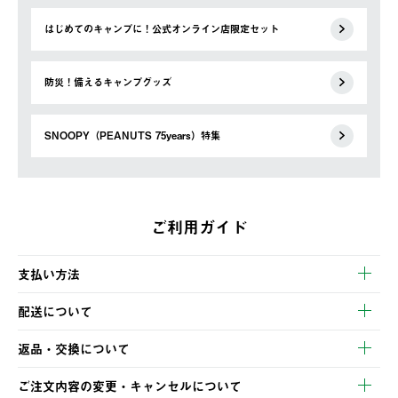
はじめてのキャンプに！公式オンライン店限定セット
防災！備えるキャンプグッズ
SNOOPY（PEANUTS 75years）特集
ご利用ガイド
支払い方法
以下のいずれかの方法でお支払いいただけます。
配送について
・クレジットカード決済
【発送スケジュール】
・コンビニ決済
返品・交換について
ご注文・ご入金完了より2営業日以内に商品を発送いたします。
・Pay-easy決済
※お客様都合の場合
土日祝の発送はございませんので、木曜日以降のご注文は週明け
ご注文内容の変更・キャンセルについて
の発送となる場合がございます。