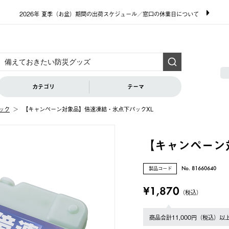
2026年 夏季（お盆）期間の出荷スケジュール／窓口の休業日について
カテゴリ
テーマ
ック
【キャンペーン対象品】倍速凍結・氷点下パックXL
【キャンペーン
製品コード
No. 81660640
¥1,870
（税込）
商品合計11,000円（税込）以