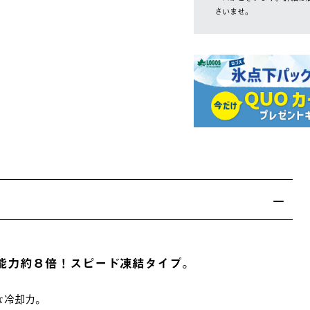
さいませ。
却能力約８倍！スピード凍結タイプ。
な冷却力。