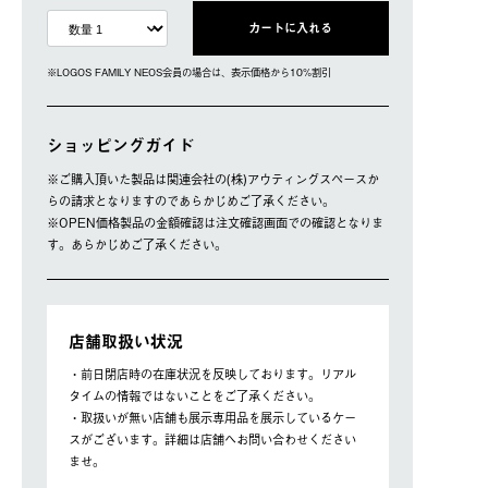
カートに入れる
※LOGOS FAMILY NEOS会員の場合は、表⽰価格から10%割引
ショッピングガイド
※ご購⼊頂いた製品は関連会社の(株)アウティングスペースか
らの請求となりますのであらかじめご了承ください。
※OPEN価格製品の⾦額確認は注⽂確認画⾯での確認となりま
す。あらかじめご了承ください。
店舗取扱い状況
・前日閉店時の在庫状況を反映しております。リアル
タイムの情報ではないことをご了承ください。
・取扱いが無い店舗も展示専用品を展示しているケー
スがございます。詳細は店舗へお問い合わせください
ませ。