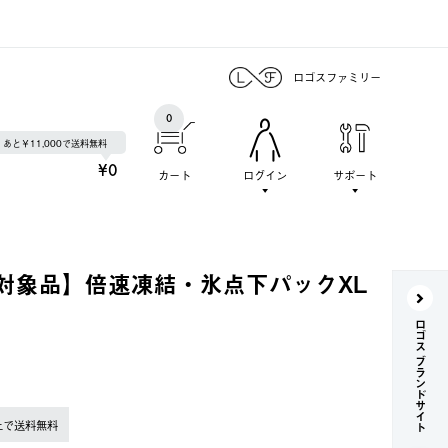
ロゴスファミリー
0
あと￥11,000で送料無料
¥0
カート
ログイン
サポート
対象品】倍速凍結・氷点下パックXL
ロゴス ブランドサイト
上で送料無料