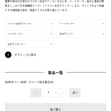
驚異の保冷力を誇るロゴスの「氷点下パック」をはじめ、ハードクーラー並みに食材の鮮
度をしっかり守る高機能クーラー「ハイパー氷点下クーラー」など。キャンプをより快適
にする高性能な保冷・保温アイテムを取り揃えています。
ハイパー氷点下クーラー
ハードクーラー
ソフトクーラー
氷点下パック
氷点下リカバリー
ギアトップに戻る
製品一覧
93件中 1〜 40件（1ページ⽬を表⽰中）
前へ
次へ
1
2
3
並べ替え