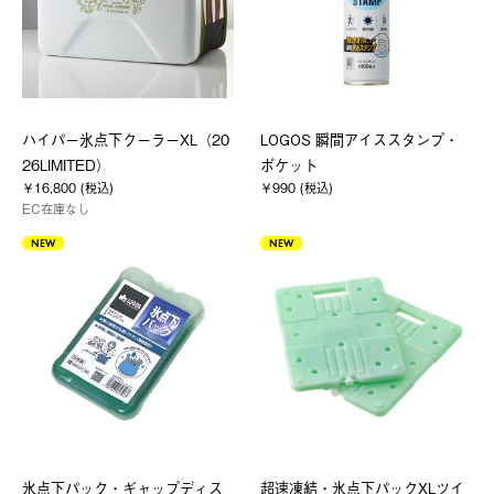
ハイパー氷点下クーラーXL（20
LOGOS 瞬間アイススタンプ・
26LIMITED）
ポケット
￥16,800 (税込)
￥990 (税込)
EC在庫なし
NEW
NEW
氷点下パック・ギャップディス
超速凍結・氷点下パックXLツイ