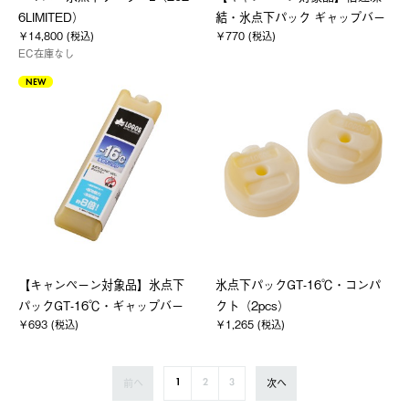
6LIMITED）
結・氷点下パック ギャップバー
￥14,800 (税込)
￥770 (税込)
EC在庫なし
NEW
【キャンペーン対象品】氷点下
氷点下パックGT-16℃・コンパ
パックGT-16℃・ギャップバー
クト（2pcs）
￥693 (税込)
￥1,265 (税込)
前へ
次へ
1
2
3