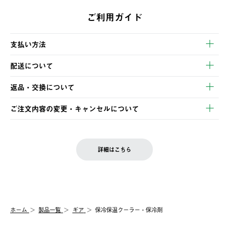
ご利用ガイド
支払い方法
以下のいずれかの方法でお支払いいただけます。
配送について
・クレジットカード決済
【発送スケジュール】
・コンビニ決済
返品・交換について
ご注文・ご入金完了より2営業日以内に商品を発送いたします。
・Pay-easy決済
※お客様都合の場合
土日祝の発送はございませんので、木曜日以降のご注文は週明け
ご注文内容の変更・キャンセルについて
の発送となる場合がございます。
ご注文完了後、変更・キャンセルの個別のご対応はお受けできま
【返品】
※予約販売・長期連休期間中のご注文は除く（別途スケジュール
せん。
商品到着後7日以内にご連絡ください。
をご案内いたします。）
LOGOS FAMILY会員の方は、会員マイページ内 購入履歴画面に
お客様都合の返品にかかる送料は、お客様ご負担とさせていただ
詳細はこちら
『注文をキャンセルする』ボタンが表示されている場合のみ、発
きます。
【配送時間指定】
送手配前のためサイト上よりご注文キャンセルが可能です。
ご注文の際、ご注文内容確認画面にて配送時間指定が可能です。
【交換】
配送時間指定がない場合は、最短でのお届けとなります。
システム上、商品の交換（同一商品のカラー・サイズ交換を含
む）は受け付けておりません。
【配送業者】
ホーム
製品一覧
ギア
保冷保温クーラー・保冷剤
一度お手元の商品を返品いただき、ご希望商品を再注文してくだ
佐川急便にて配送されます。
さい。