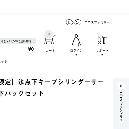
ロゴスファミリー
0
あと￥11,000で送料無料
¥0
カート
ログイン
サポート
セット
限定】氷点下キープシリンダーサー
下パックセット
ロゴス ブランドサイト