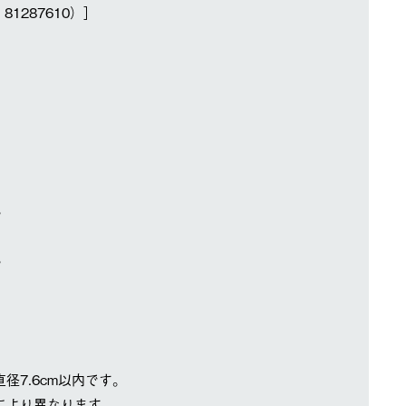
1287610）］
。
。
7.6cm以内です。
により異なります。