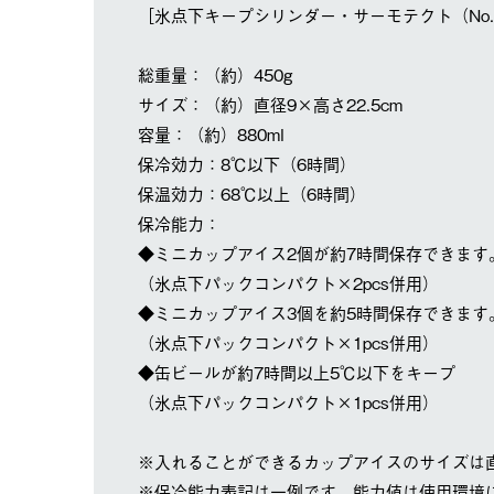
［氷点下キープシリンダー・サーモテクト（No. 8
総重量：（約）450g
サイズ：（約）直径9×高さ22.5cm
容量：（約）880ml
保冷効力：8℃以下（6時間）
保温効力：68℃以上（6時間）
保冷能力：
◆ミニカップアイス2個が約7時間保存できます
（氷点下パックコンパクト×2pcs併用）
◆ミニカップアイス3個を約5時間保存できます
（氷点下パックコンパクト×1pcs併用）
◆缶ビールが約7時間以上5℃以下をキープ
（氷点下パックコンパクト×1pcs併用）
※入れることができるカップアイスのサイズは直径
※保冷能力表記は一例です。能力値は使用環境