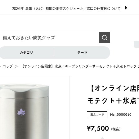
2026年 夏季（お盆）期間の出荷スケジュール／窓口の休業日について
カテゴリ
テーマ
・コップ
【オンライン店限定】氷点下キープシリンダーサーモテクト＋氷点下パック
【オンライン店
モテクト＋氷点
製品コード
No. 50000360
¥7,500
（税込）