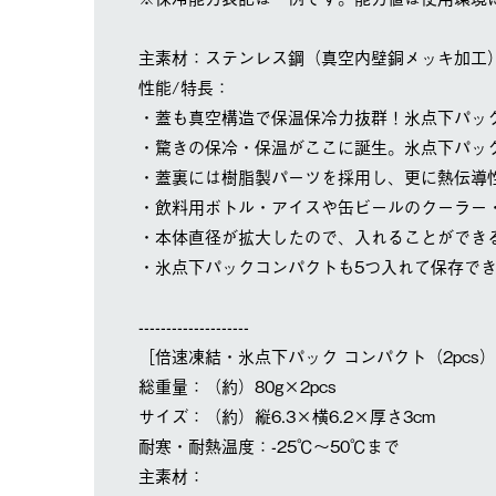
主素材：ステンレス鋼（真空内壁銅メッキ加工
性能/特長：
・蓋も真空構造で保温保冷力抜群！氷点下パック
・驚きの保冷・保温がここに誕生。氷点下パック
・蓋裏には樹脂製パーツを採用し、更に熱伝導
・飲料用ボトル・アイスや缶ビールのクーラー
・本体直径が拡大したので、入れることができ
・氷点下パックコンパクトも5つ入れて保存で
--------------------
［倍速凍結・氷点下パック コンパクト（2pcs）（N
総重量：（約）80g×2pcs
サイズ：（約）縦6.3×横6.2×厚さ3cm
耐寒・耐熱温度：-25℃～50℃まで
主素材：