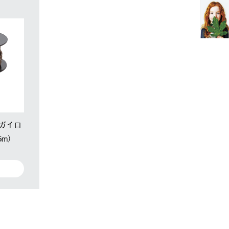
ガイロ
5m）