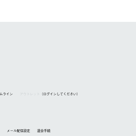
アムライン
アウトレット
（ログインしてください）
メール配信設定
退会⼿続