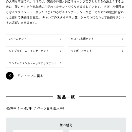
の大切な空間です。ロゴスは、家族や仲間と過ごすキャンプのひとときを心地よくするた
めに、使いやすさと安心感にこだわったテントづくりを追求しています。 日差しや雨風か
ら守るフライシート、ゆったりとくつろげるインナーテントなど、それぞれの役割に合わ
せた設計で快適性を実現。 キャンプのスタイルや人数、シーズンに合わせて最適なテント
をお選びいただけます。
2ルームテント
ソロ・2名用テント
シングルドーム・インナーテント
ワンポールテント
ワンタッチテント・ポップアップテント
ギアトップに戻る
製品一覧
45件中 1〜 45件（1ページ⽬を表⽰中）
並べ替え