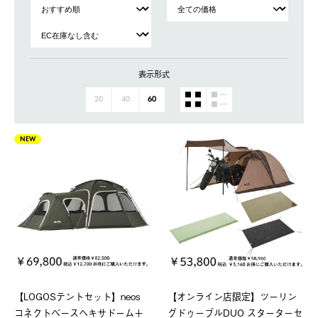
表示形式
20
40
60
NEW
【LOGOSテントセット】neos
【オンライン店限定】ツーリン
コネクトベースヘキサドーム＋
グドゥーブルDUO スターターセ