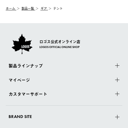
む）は受け付けておりません。
【配送業者】
ホーム
製品一覧
ギア
テント
一度お手元の商品を返品いただき、ご希望商品を再注文してくだ
佐川急便にて配送されます。
さい。
ロゴス公式オンライン店
LOGOS OFFICIAL ONLINE SHOP
製品ラインナップ
マイページ
カスタマーサポート
BRAND SITE