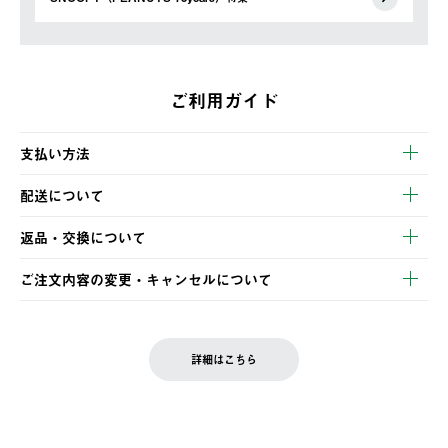
ご利用ガイド
支払い方法
以下のいずれかの方法でお支払いいただけます。
配送について
・クレジットカード決済
【発送スケジュール】
・コンビニ決済
返品・交換について
ご注文・ご入金完了より2営業日以内に商品を発送いたします。
・Pay-easy決済
※お客様都合の場合
土日祝の発送はございませんので、木曜日以降のご注文は週明け
ご注文内容の変更・キャンセルについて
の発送となる場合がございます。
ご注文完了後、変更・キャンセルの個別のご対応はお受けできま
【返品】
※予約販売・長期連休期間中のご注文は除く（別途スケジュール
せん。
商品到着後7日以内にご連絡ください。
をご案内いたします。）
LOGOS FAMILY会員の方は、会員マイページ内 購入履歴画面に
お客様都合の返品にかかる送料は、お客様ご負担とさせていただ
詳細はこちら
『注文をキャンセルする』ボタンが表示されている場合のみ、発
きます。
【配送時間指定】
送手配前のためサイト上よりご注文キャンセルが可能です。
ご注文の際、ご注文内容確認画面にて配送時間指定が可能です。
【交換】
配送時間指定がない場合は、最短でのお届けとなります。
システム上、商品の交換（同一商品のカラー・サイズ交換を含