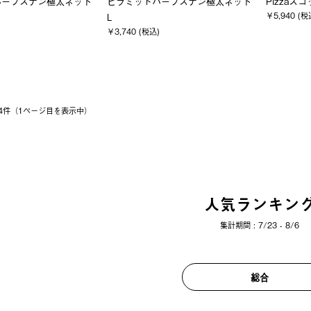
ハーフステン極太ネット
ピラミッドハーフステン極太ネット
Pizzaス
￥5,940 (税
L
￥3,740 (税込)
 24件（1ページ⽬を表⽰中）
人気ランキン
集計期間 : 7/23 - 8/6
総合