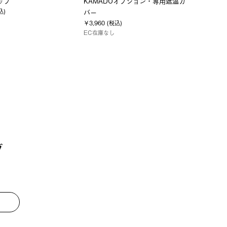
コップ
KAMADOオプション・専用遮温カ
込)
バー
￥3,960 (税込)
EC在庫なし
グ