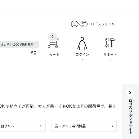
ロゴスファミリー
0
あと￥11,000で送料無料
¥0
カート
ログイン
サポート
ロゴス ブランドサイト
0秒で組立てが可能。大人が乗ってもOKなほどの耐荷重で、長く
。
の他グリル
炭・アルミ等消耗品