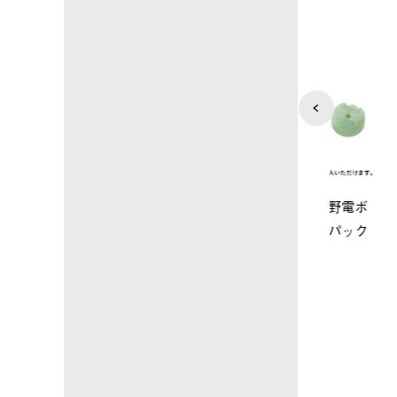
4
5
ップ限定】ハイ
【オンライン店限定】野電ボ
ソーラーブ
ーラーL＋氷点
ディエアコン＋氷点下パック
ットタープ 
セット
セット
￥21,800 
込)
￥14,850 (税込)