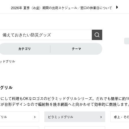
2026年 夏季（お盆）期間の出荷スケジュール／窓口の休業日について
カテゴリ
テーマ
ッドグリル
グリル
にして料理もOKなロゴスのピラミッドグリルシリーズ。だれでも簡単に約1
床が台形デザインなので輻射熱を焼き網面へと向かわせて効率的に燃焼します
グリル
ピラミッドグリル
卓上・そ