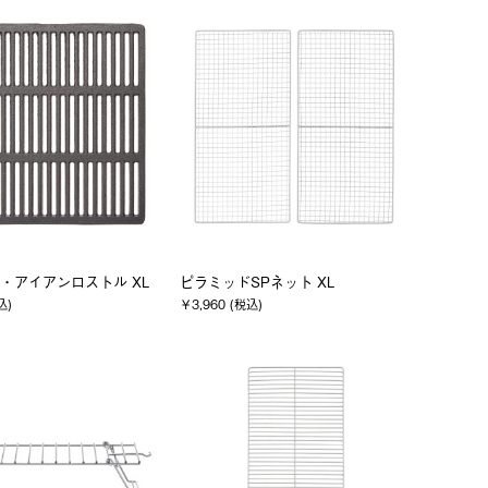
・アイアンロストル XL
ピラミッドSPネット XL
込)
￥3,960 (税込)