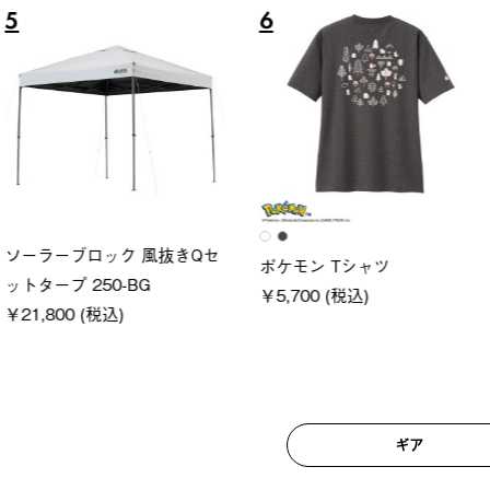
6
7
ロック 風抜きQセ
グランベ
ポケモン Tシャツ
250-BG
ース・オ
￥5,700 (税込)
(税込)
￥209,0
ギア