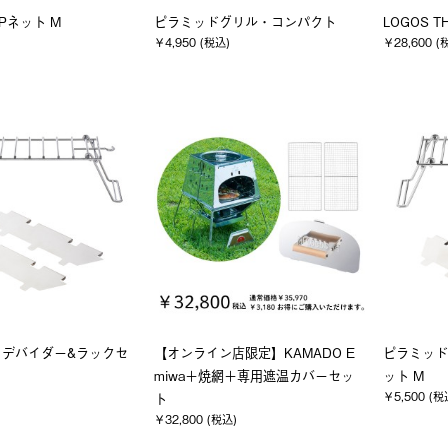
Pネット M
ピラミッドグリル・コンパクト
LOGOS T
￥4,950 (税込)
￥28,600 (
・デバイダー&ラックセ
【オンライン店限定】KAMADO E
ピラミッド
miwa＋焼網＋専用遮温カバーセッ
ット M
￥5,500 (税
ト
￥32,800 (税込)