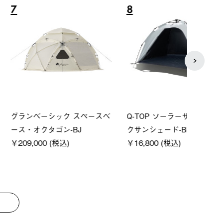
8
9
ーシック スペースベ
Q-TOP ソーラーサンドブロッ
ソーラ
クタゴン-BJ
クサンシェード-BF
ットタ
00 (税込)
￥16,800 (税込)
￥18,