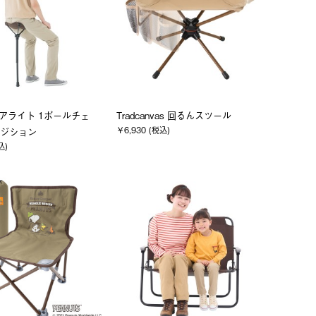
エアライト 1ポールチェ
Tradcanvas 回るんスツール
￥6,930 (税込)
ジション
込)