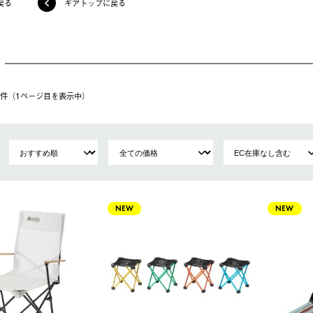
戻る
ギアトップに戻る
55件（1ページ⽬を表⽰中）
NEW
NEW