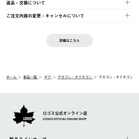
返品・交換について
ご注文・ご入金完了より2営業日以内に商品を発送いたします。
・Pay-easy決済
※お客様都合の場合
土日祝の発送はございませんので、木曜日以降のご注文は週明け
ご注文内容の変更・キャンセルについて
の発送となる場合がございます。
ご注文完了後、変更・キャンセルの個別のご対応はお受けできま
【返品】
※予約販売・長期連休期間中のご注文は除く（別途スケジュール
せん。
商品到着後7日以内にご連絡ください。
をご案内いたします。）
LOGOS FAMILY会員の方は、会員マイページ内 購入履歴画面に
お客様都合の返品にかかる送料は、お客様ご負担とさせていただ
詳細はこちら
『注文をキャンセルする』ボタンが表示されている場合のみ、発
きます。
【配送時間指定】
送手配前のためサイト上よりご注文キャンセルが可能です。
ご注文の際、ご注文内容確認画面にて配送時間指定が可能です。
【交換】
配送時間指定がない場合は、最短でのお届けとなります。
システム上、商品の交換（同一商品のカラー・サイズ交換を含
む）は受け付けておりません。
【配送業者】
ホーム
製品一覧
ギア
デカゴン・オクタゴン
デカゴン・オクタゴン
一度お手元の商品を返品いただき、ご希望商品を再注文してくだ
佐川急便にて配送されます。
さい。
ロゴス公式オンライン店
LOGOS OFFICIAL ONLINE SHOP