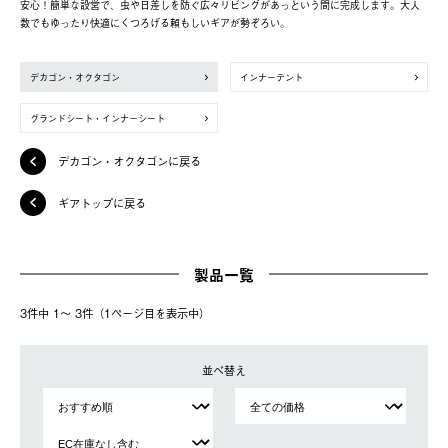
安心！簡単な設営で、虫や日差しを防ぐ広々リビングがあっという間に完成します。大人
数でもゆったり快適にくつろげる頼もしいギアが勢ぞろい。
デカゴン・オクタゴン
インナーテント
グランドシート・インナーシート
デカゴン・オクタゴンに戻る
ギアトップに戻る
製品一覧
3件中 1〜 3件（1ページ⽬を表⽰中）
並べ替え