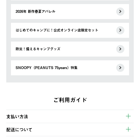
2026年 新作春夏アパレル
はじめてのキャンプに！公式オンライン店限定セット
防災！備えるキャンプグッズ
SNOOPY（PEANUTS 75years）特集
ご利用ガイド
支払い方法
以下のいずれかの方法でお支払いいただけます。
配送について
・クレジットカード決済
【発送スケジュール】
・コンビニ決済