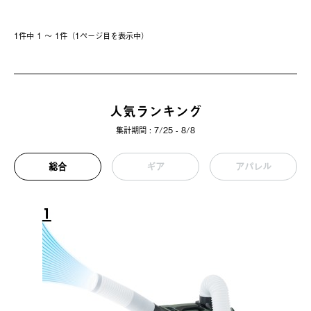
1件中 1 〜 1件（1ページ⽬を表⽰中）
人気ランキング
集計期間 : 7/25 - 8/8
総合
ギア
アパレル
1