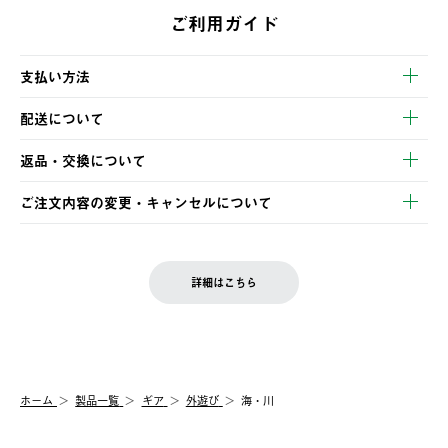
ご利用ガイド
支払い方法
以下のいずれかの方法でお支払いいただけます。
配送について
・クレジットカード決済
【発送スケジュール】
・コンビニ決済
返品・交換について
ご注文・ご入金完了より2営業日以内に商品を発送いたします。
・Pay-easy決済
※お客様都合の場合
土日祝の発送はございませんので、木曜日以降のご注文は週明け
ご注文内容の変更・キャンセルについて
の発送となる場合がございます。
ご注文完了後、変更・キャンセルの個別のご対応はお受けできま
【返品】
※予約販売・長期連休期間中のご注文は除く（別途スケジュール
せん。
商品到着後7日以内にご連絡ください。
をご案内いたします。）
LOGOS FAMILY会員の方は、会員マイページ内 購入履歴画面に
お客様都合の返品にかかる送料は、お客様ご負担とさせていただ
詳細はこちら
『注文をキャンセルする』ボタンが表示されている場合のみ、発
きます。
【配送時間指定】
送手配前のためサイト上よりご注文キャンセルが可能です。
ご注文の際、ご注文内容確認画面にて配送時間指定が可能です。
【交換】
配送時間指定がない場合は、最短でのお届けとなります。
システム上、商品の交換（同一商品のカラー・サイズ交換を含
む）は受け付けておりません。
【配送業者】
ホーム
製品一覧
ギア
外遊び
海・川
一度お手元の商品を返品いただき、ご希望商品を再注文してくだ
佐川急便にて配送されます。
さい。