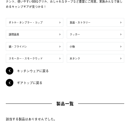
テント、使いやすいBBQグリル、おしゃれなタープなど豊富にご用意。家族みんなで楽し
めるキャンプギアが見つかる！
ボトル・タンブラー・コップ
食器・カトラリー
調理器具
クッカー
鍋・フライパン
小物
スモーカー・スモークウッド
水タンク
キッチンウェアに戻る
ギアトップに戻る
製品一覧
該当する製品はありませんでした。