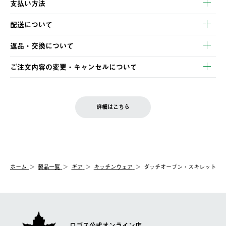
支払い方法
以下のいずれかの方法でお支払いいただけます。
配送について
・クレジットカード決済
【発送スケジュール】
・コンビニ決済
返品・交換について
ご注文・ご入金完了より2営業日以内に商品を発送いたします。
・Pay-easy決済
※お客様都合の場合
土日祝の発送はございませんので、木曜日以降のご注文は週明け
ご注文内容の変更・キャンセルについて
の発送となる場合がございます。
ご注文完了後、変更・キャンセルの個別のご対応はお受けできま
【返品】
※予約販売・長期連休期間中のご注文は除く（別途スケジュール
せん。
商品到着後7日以内にご連絡ください。
をご案内いたします。）
LOGOS FAMILY会員の方は、会員マイページ内 購入履歴画面に
お客様都合の返品にかかる送料は、お客様ご負担とさせていただ
詳細はこちら
『注文をキャンセルする』ボタンが表示されている場合のみ、発
きます。
【配送時間指定】
送手配前のためサイト上よりご注文キャンセルが可能です。
ご注文の際、ご注文内容確認画面にて配送時間指定が可能です。
【交換】
配送時間指定がない場合は、最短でのお届けとなります。
システム上、商品の交換（同一商品のカラー・サイズ交換を含
む）は受け付けておりません。
【配送業者】
ホーム
製品一覧
ギア
キッチンウェア
ダッチオーブン・スキレット
一度お手元の商品を返品いただき、ご希望商品を再注文してくだ
佐川急便にて配送されます。
さい。
ロゴス公式オンライン店