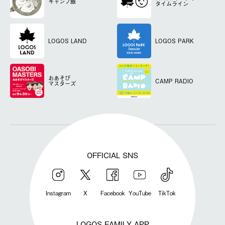
キャンプ飯
タイムライン
LOGOS LAND
LOGOS PARK
おあそび
CAMP RADIO
マスターズ
OFFICIAL SNS
Instagram
X
Facebook
YouTube
TikTok
LOGOS FAMILY APP