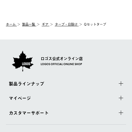
送手配前のためサイト上よりご注文キャンセルが可能です。
ご注文の際、ご注文内容確認画面にて配送時間指定が可能です。
【交換】
配送時間指定がない場合は、最短でのお届けとなります。
システム上、商品の交換（同一商品のカラー・サイズ交換を含
む）は受け付けておりません。
【配送業者】
ホーム
製品一覧
ギア
タープ・日除け
Qセットタープ
一度お手元の商品を返品いただき、ご希望商品を再注文してくだ
佐川急便にて配送されます。
さい。
ロゴス公式オンライン店
LOGOS OFFICIAL ONLINE SHOP
製品ラインナップ
マイページ
カスタマーサポート