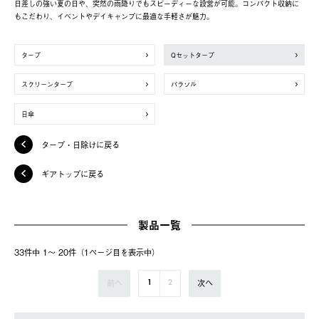
日差しの強い夏の日や、突然の雨降りでもスピーディーな設営が可能。コンパクト収納に
もこだわり、イベントやデイキャンプに最適な手軽さが魅力。
タープ
Qセットタープ
スクリーンタープ
パラソル
日傘
タープ・日除けに戻る
ギアトップに戻る
製品一覧
33件中 1〜 20件（1ページ⽬を表⽰中）
前へ
次へ
1
2