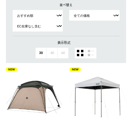
並べ替え
表示形式
20
40
60
NEW
NEW