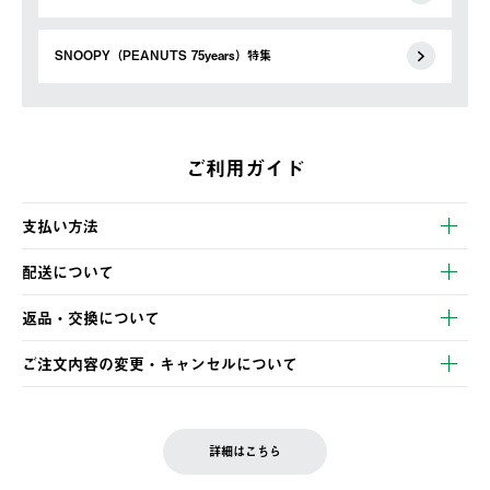
SNOOPY（PEANUTS 75years）特集
ご利用ガイド
支払い方法
以下のいずれかの方法でお支払いいただけます。
配送について
・クレジットカード決済
【発送スケジュール】
・コンビニ決済
返品・交換について
ご注文・ご入金完了より2営業日以内に商品を発送いたします。
・Pay-easy決済
※お客様都合の場合
土日祝の発送はございませんので、木曜日以降のご注文は週明け
ご注文内容の変更・キャンセルについて
の発送となる場合がございます。
ご注文完了後、変更・キャンセルの個別のご対応はお受けできま
【返品】
※予約販売・長期連休期間中のご注文は除く（別途スケジュール
せん。
商品到着後7日以内にご連絡ください。
をご案内いたします。）
LOGOS FAMILY会員の方は、会員マイページ内 購入履歴画面に
お客様都合の返品にかかる送料は、お客様ご負担とさせていただ
詳細はこちら
『注文をキャンセルする』ボタンが表示されている場合のみ、発
きます。
【配送時間指定】