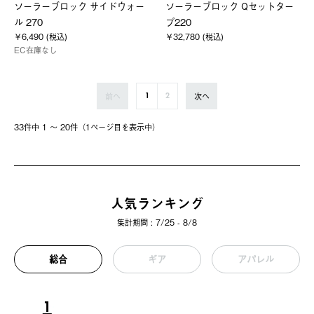
ソーラーブロック サイドウォー
ソーラーブロック Qセットター
ル 270
プ220
￥6,490 (税込)
￥32,780 (税込)
EC在庫なし
前へ
次へ
1
2
33件中 1 〜 20件（1ページ⽬を表⽰中）
人気ランキング
集計期間 : 7/25 - 8/8
総合
ギア
アパレル
1