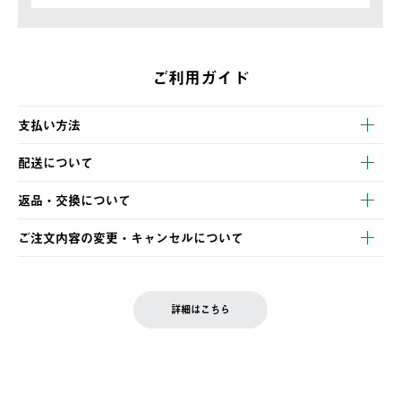
ご利用ガイド
支払い方法
以下のいずれかの方法でお支払いいただけます。
配送について
・クレジットカード決済
【発送スケジュール】
・コンビニ決済
返品・交換について
ご注文・ご入金完了より2営業日以内に商品を発送いたします。
・Pay-easy決済
※お客様都合の場合
土日祝の発送はございませんので、木曜日以降のご注文は週明け
ご注文内容の変更・キャンセルについて
の発送となる場合がございます。
ご注文完了後、変更・キャンセルの個別のご対応はお受けできま
【返品】
※予約販売・長期連休期間中のご注文は除く（別途スケジュール
せん。
商品到着後7日以内にご連絡ください。
をご案内いたします。）
LOGOS FAMILY会員の方は、会員マイページ内 購入履歴画面に
お客様都合の返品にかかる送料は、お客様ご負担とさせていただ
詳細はこちら
『注文をキャンセルする』ボタンが表示されている場合のみ、発
きます。
【配送時間指定】
送手配前のためサイト上よりご注文キャンセルが可能です。
ご注文の際、ご注文内容確認画面にて配送時間指定が可能です。
【交換】
配送時間指定がない場合は、最短でのお届けとなります。
システム上、商品の交換（同一商品のカラー・サイズ交換を含