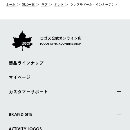
む）は受け付けておりません。
【配送業者】
ホーム
製品一覧
ギア
テント
シングルドーム・インナーテント
一度お手元の商品を返品いただき、ご希望商品を再注文してくだ
佐川急便にて配送されます。
さい。
ロゴス公式オンライン店
LOGOS OFFICIAL ONLINE SHOP
製品ラインナップ
マイページ
カスタマーサポート
BRAND SITE
ACTIVITY LOGOS