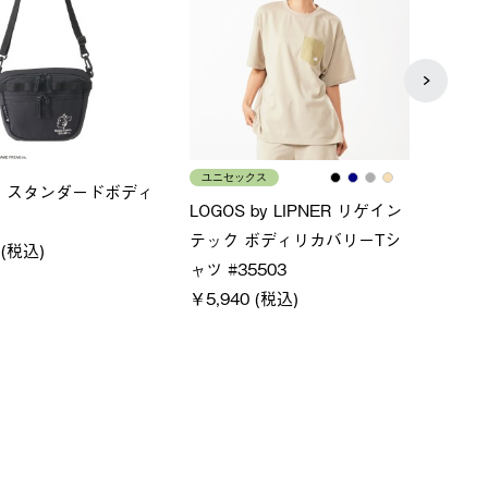
ス
メンズ
LOG
ムホールジップフーデ
クールタッチリラックスパン
SAC
ツ
￥21,
￥5,500 (税込)
特別価格
税込)
￥4,000 (税込)