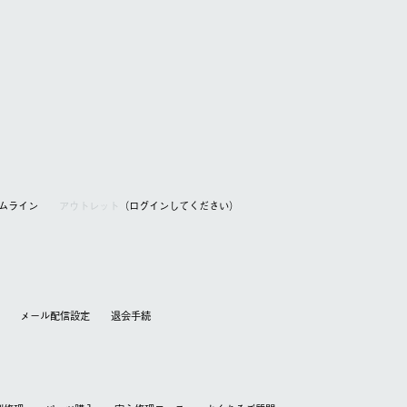
アムライン
アウトレット
（ログインしてください）
メール配信設定
退会⼿続