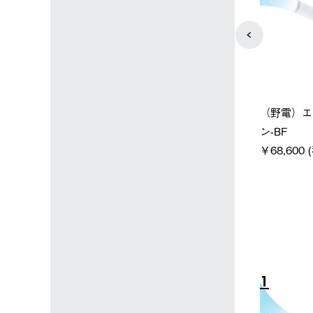
店限定】野電ボ
【ロゴスショップ限定】ハイ
ソーラーブ
＋氷点下パック
パー氷点下クーラーL＋氷点
ットタープ 
下パック2枚セット
￥21,800 
込)
￥15,800 (税込)
4
5