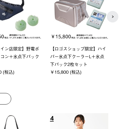
ベーシック スペースベ
Q-TOP ソーラーサンドブロッ
neo
クタゴン-BJ
クサンシェード-BF
ン500
00 (税込)
￥16,800 (税込)
￥187
8
9