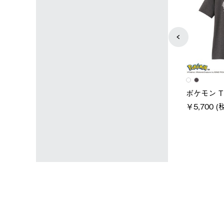
ユニセックス
レディース
タンダードボディ
LOGOS by LIPNER リゲイン
ノーメイ
テック ボディリカバリーTシ
￥5,940 
込)
ャツ #35503
￥5,940 (税込)