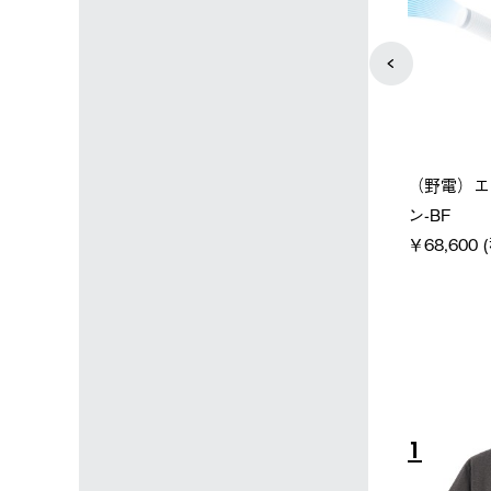
店限定】野電ボ
【ロゴスショップ限定】ハイ
ソーラーブ
＋氷点下パック
パー氷点下クーラーL＋氷点
ットタープ 
下パック2枚セット
￥21,800 
込)
￥15,800 (税込)
4
5