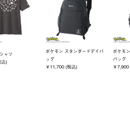
ユニセックス
レディー
クフーディ
LOGOS by LIPNER リゲイン
ＵＶサ
(税込)
テック ボディリカバリーショ
ィ
ーツ #35504
通常価格
￥5,500 (
￥5,940 (税込)