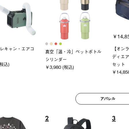
ロック 風抜きQセ
ソーラーブロック 風抜きQセ
グラン
250-BG
ットタープ 200-BG
ース・オ
(税込)
￥18,800 (税込)
￥209,0
アパレル
6
7