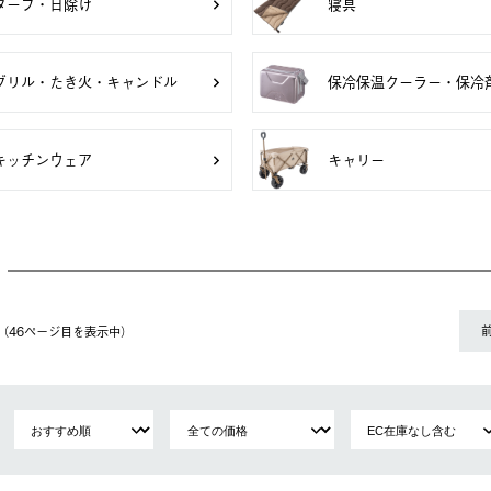
タープ・日除け
寝具
グリル・たき火・キャンドル
保冷保温クーラー・保冷
キッチンウェア
キャリー
件（46ページ⽬を表⽰中）