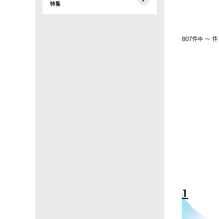
特集
807件中 〜 
4
5