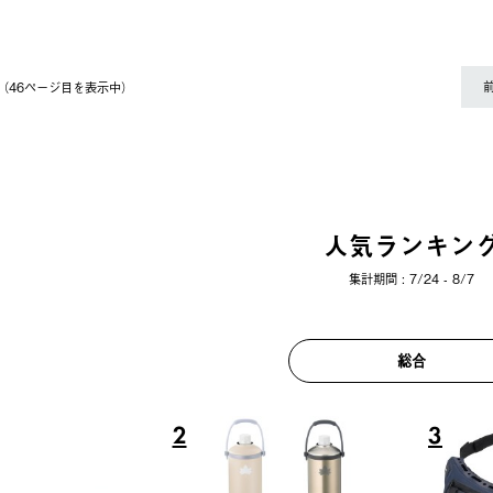
件（46ページ⽬を表⽰中）
人気ランキン
集計期間 : 7/24 - 8/7
総合
6
7