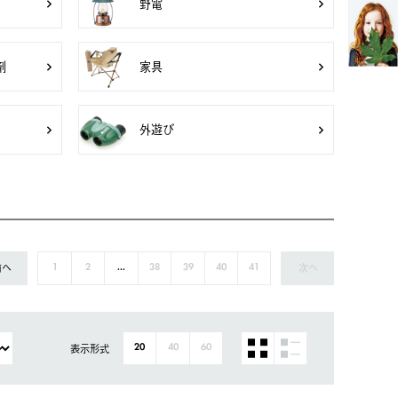
野電
剤
家具
外遊び
前へ
次へ
1
2
...
38
39
40
41
表示形式
20
40
60