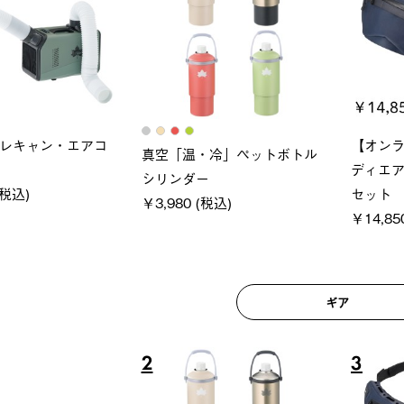
ロック 風抜きQセ
ソーラーブロック 風抜きQセ
グラン
250-BG
ットタープ 200-BG
ース・オ
(税込)
￥18,800 (税込)
￥209,0
ギア
6
7