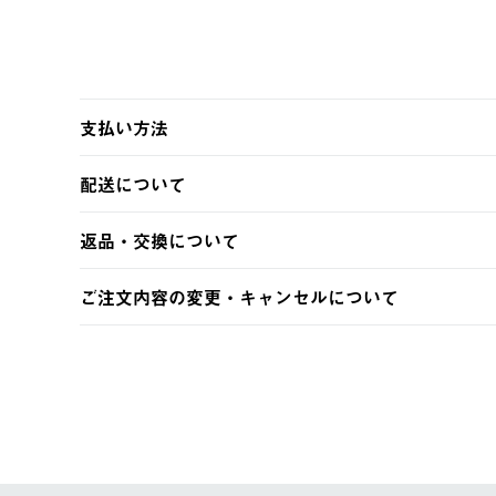
支払い方法
以下のいずれかの方法でお支払いいただけます。
配送について
・クレジットカード決済
・コンビニ決済
【発送スケジュール】
返品・交換について
・Pay-easy決済
ご注文・ご入金完了より2営業日以内に商品を発送いたしま
土日祝の発送はございませんので、木曜日以降のご注文は
※お客様都合の場合
ご注文内容の変更・キャンセルについて
※予約販売・長期連休期間中のご注文は除く（別途スケジ
【返品】
ご注文完了後、変更・キャンセルの個別のご対応はお受け
【配送時間指定】
商品到着後7日以内にご連絡ください。
LOGOS FAMILY会員の方は、会員マイページ内 購
ご注文の際、ご注文内容確認画面にて配送時間指定が可能
お客様都合の返品にかかる送料は、お客様ご負担とさせて
【配送業者】
【交換】
佐川急便にて配送されます。
システム上、商品の交換（同一商品のカラー・サイズ交換
一度お手元の商品を返品いただき、ご希望商品を再注文し