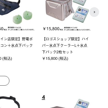
ベーシック スペースベ
Q-TOP ソーラーサンドブロッ
ポケモ
クタゴン-BJ
クサンシェード-BF
￥5,7
00 (税込)
￥16,800 (税込)
8
9