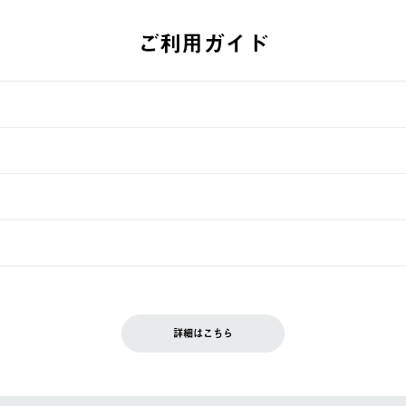
ご利用ガイド
す。
週明けの発送となる場合がございます。
ュールをご案内いたします。）
できません。
入履歴画面に『注文をキャンセルする』ボタンが表示されている場合のみ、
です。配送時間指定がない場合は、最短でのお届けとなります。
いただきます。
詳細はこちら
を含む）は受け付けておりません。
てください。