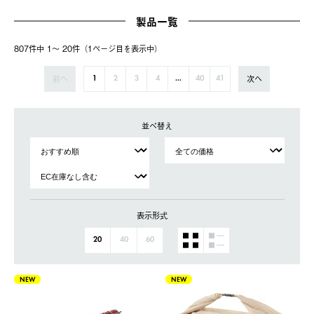
製品一覧
807件中 1〜 20件（1ページ⽬を表⽰中）
前へ
次へ
1
2
3
4
...
40
41
並べ替え
表示形式
20
40
60
NEW
NEW