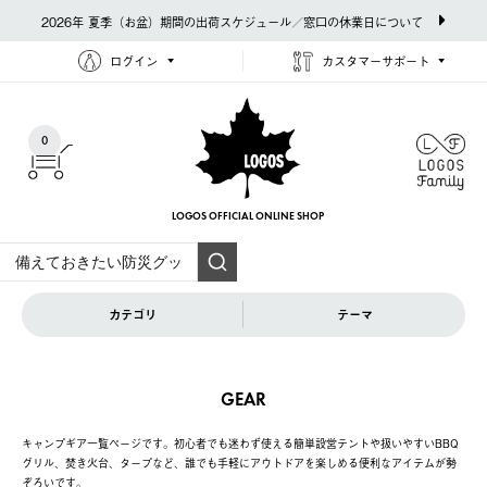
2026年 夏季（お盆）期間の出荷スケジュール／窓口の休業日について
ログイン
カスタマーサポート
0
LOGOS OFFICIAL
ONLINE SHOP
カテゴリ
テーマ
GEAR
キャンプギア一覧ページです。初心者でも迷わず使える簡単設営テントや扱いやすいBBQ
グリル、焚き火台、タープなど、誰でも手軽にアウトドアを楽しめる便利なアイテムが勢
ぞろいです。