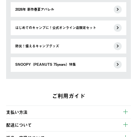
2026年 新作春夏アパレル
はじめてのキャンプに！公式オンライン店限定セット
防災！備えるキャンプグッズ
SNOOPY（PEANUTS 75years）特集
ご利用ガイド
支払い方法
以下のいずれかの方法でお支払いいただけます。
配送について
・クレジットカード決済
【発送スケジュール】
・コンビニ決済