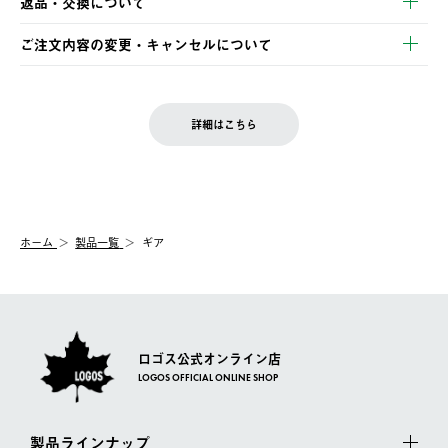
返品・交換について
ご注文・ご入金完了より2営業日以内に商品を発送いたします。
・Pay-easy決済
※お客様都合の場合
土日祝の発送はございませんので、木曜日以降のご注文は週明け
ご注文内容の変更・キャンセルについて
の発送となる場合がございます。
ご注文完了後、変更・キャンセルの個別のご対応はお受けできま
【返品】
※予約販売・長期連休期間中のご注文は除く（別途スケジュール
せん。
商品到着後7日以内にご連絡ください。
をご案内いたします。）
LOGOS FAMILY会員の方は、会員マイページ内 購入履歴画面に
お客様都合の返品にかかる送料は、お客様ご負担とさせていただ
詳細はこちら
『注文をキャンセルする』ボタンが表示されている場合のみ、発
きます。
【配送時間指定】
送手配前のためサイト上よりご注文キャンセルが可能です。
ご注文の際、ご注文内容確認画面にて配送時間指定が可能です。
【交換】
配送時間指定がない場合は、最短でのお届けとなります。
システム上、商品の交換（同一商品のカラー・サイズ交換を含
む）は受け付けておりません。
【配送業者】
ホーム
製品一覧
ギア
一度お手元の商品を返品いただき、ご希望商品を再注文してくだ
佐川急便にて配送されます。
さい。
ロゴス公式オンライン店
LOGOS OFFICIAL ONLINE SHOP
製品ラインナップ