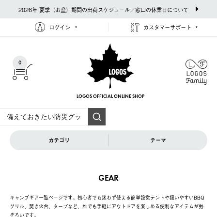
2026年 夏季（お盆）期間の出荷スケジュール／窓口の休業日について
ログイン
カスタマーサポート
0
LOGOS OFFICIAL
ONLINE SHOP
カテゴリ
テーマ
GEAR
キャンプギア一覧ページです。初心者でも迷わず使える簡単設営テントや扱いやすいBBQ
グリル、焚き火台、タープなど、誰でも手軽にアウトドアを楽しめる便利なアイテムが勢
ぞろいです。