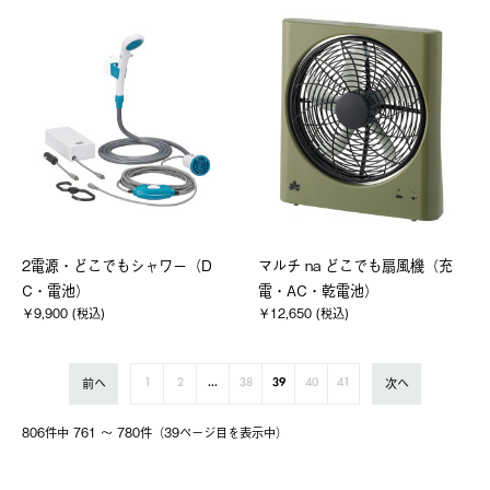
2電源・どこでもシャワー（D
マルチ na どこでも扇風機（充
C・電池）
電・AC・乾電池）
￥9,900 (税込)
￥12,650 (税込)
前へ
次へ
1
2
...
38
39
40
41
806件中 761 〜 780件（39ページ⽬を表⽰中）