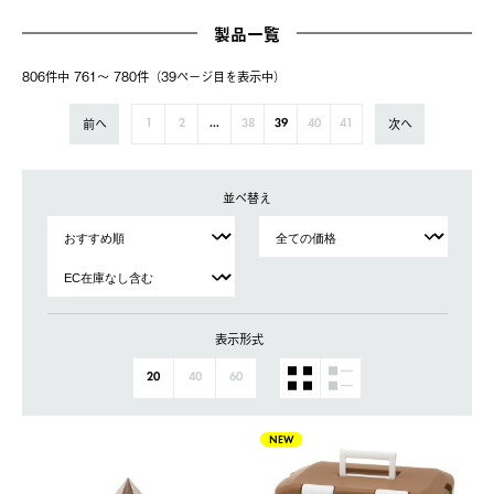
製品一覧
806件中 761〜 780件（39ページ⽬を表⽰中）
前へ
次へ
1
2
...
38
39
40
41
並べ替え
表示形式
20
40
60
NEW