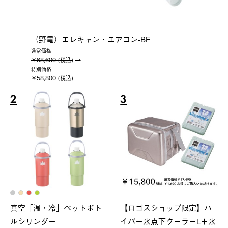
（野電）エレキャン・エアコン-BF
通常価格
￥68,600 (税込)
特別価格
￥58,800 (税込)
2
3
真空「温・冷」ペットボト
【ロゴスショップ限定】ハ
ルシリンダー
イパー氷点下クーラーL＋氷