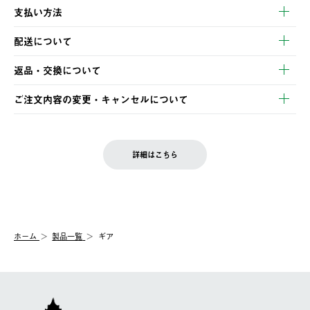
支払い方法
以下のいずれかの方法でお支払いいただけます。
配送について
・クレジットカード決済
【発送スケジュール】
・コンビニ決済
返品・交換について
ご注文・ご入金完了より2営業日以内に商品を発送いたします。
・Pay-easy決済
※お客様都合の場合
土日祝の発送はございませんので、木曜日以降のご注文は週明け
ご注文内容の変更・キャンセルについて
の発送となる場合がございます。
ご注文完了後、変更・キャンセルの個別のご対応はお受けできま
【返品】
※予約販売・長期連休期間中のご注文は除く（別途スケジュール
せん。
商品到着後7日以内にご連絡ください。
をご案内いたします。）
LOGOS FAMILY会員の方は、会員マイページ内 購入履歴画面に
お客様都合の返品にかかる送料は、お客様ご負担とさせていただ
詳細はこちら
『注文をキャンセルする』ボタンが表示されている場合のみ、発
きます。
【配送時間指定】
送手配前のためサイト上よりご注文キャンセルが可能です。
ご注文の際、ご注文内容確認画面にて配送時間指定が可能です。
【交換】
配送時間指定がない場合は、最短でのお届けとなります。
システム上、商品の交換（同一商品のカラー・サイズ交換を含
む）は受け付けておりません。
【配送業者】
ホーム
製品一覧
ギア
一度お手元の商品を返品いただき、ご希望商品を再注文してくだ
佐川急便にて配送されます。
さい。