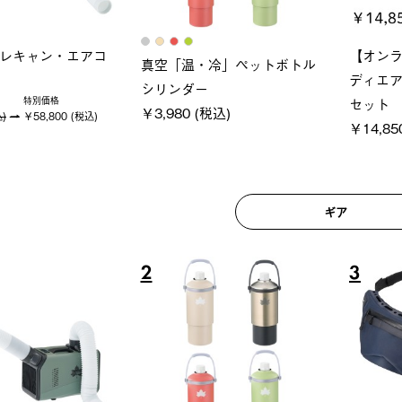
ロック 風抜きQセ
ソーラーブロック 風抜きQセ
グランベ
250-BG
ットタープ 200-BG
ース・オ
(税込)
￥18,800 (税込)
￥209,0
ギア
6
7