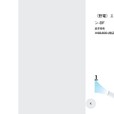
店限定】野電ボ
【ロゴスショップ限定】ハイ
ソーラーブ
＋氷点下パック
パー氷点下クーラーL＋氷点
ットタープ 
下パック2枚セット
￥21,800 
込)
￥15,800 (税込)
4
5