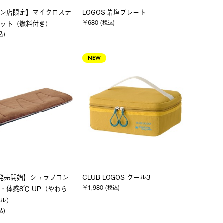
ン店限定】マイクロステ
LOGOS 岩塩プレート
￥680 (税込)
ット（燃料付き）
込)
NEW
発売開始】シュラフコン
CLUB LOGOS クール3
￥1,980 (税込)
・体感8℃ UP（やわら
ル）
込)