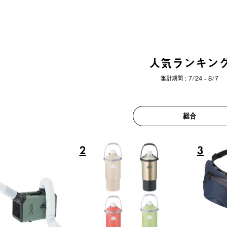
人気ランキン
集計期間 : 7/24 - 8/7
総合
6
7