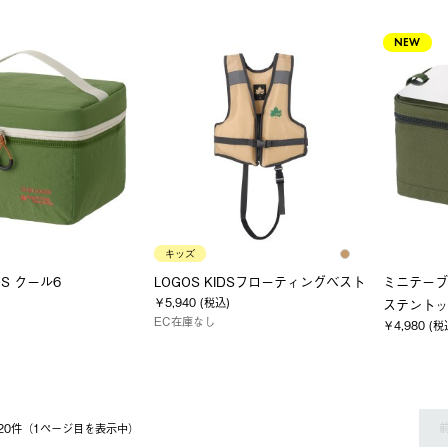
NEW
キッズ
OS クール6
LOGOS KIDSフローティングベスト
ミニテーブル
￥5,940 (税込)
ステントッ
EC在庫なし
￥4,980 (税
〜 20件（1ページ⽬を表⽰中）