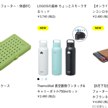
ンフォーター・体感6℃
LOGOSの森林 ちょっとスモークす
【オンライ
るリッド
ンコンロセ
￥3,740 (税込)
￥2,480 (税
NEW
NEW
トケース
ThermoWall 真空断熱ワンタッチ&
【8月下旬
キャリーボトル750mlセット
フォーター
￥2,480 (税込)
かフランネ
￥4,950 (税
EC在庫なし