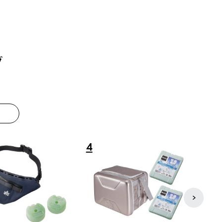
グ
8
9