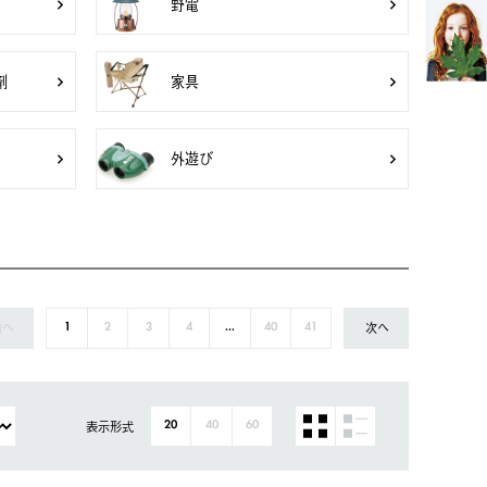
野電
剤
家具
外遊び
前へ
次へ
1
2
3
4
...
40
41
表示形式
20
40
60