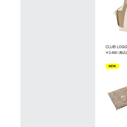
CLUB LO
￥3,480 (税込)
NEW