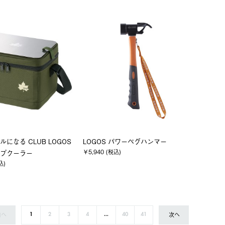
になる CLUB LOGOS
LOGOS パワーペグハンマー
￥5,940 (税込)
プクーラー
込)
前へ
次へ
1
2
3
4
...
40
41