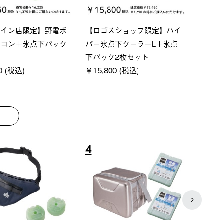
ーシック スペースベ
Q-TOP ソーラーサンドブロッ
ポケモ
クタゴン-BJ
クサンシェード-BF
￥5,7
00 (税込)
￥16,800 (税込)
8
9