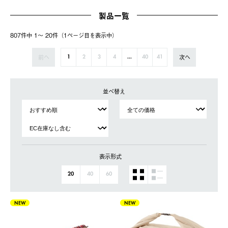
製品一覧
807件中 1〜 20件（1ページ⽬を表⽰中）
前へ
次へ
1
2
3
4
...
40
41
並べ替え
表示形式
20
40
60
NEW
NEW