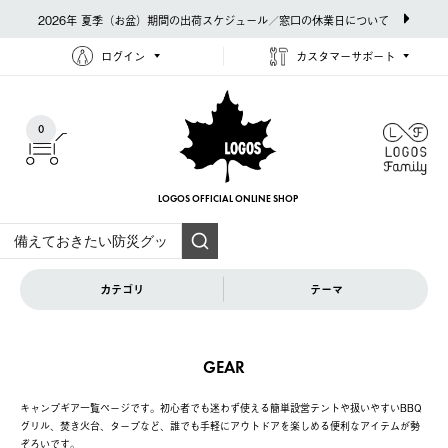
2026年 夏季（お盆）期間の出荷スケジュール／窓口の休業日について
ログイン
カスタマーサポート
0
LOGOS OFFICIAL
ONLINE SHOP
カテゴリ
テーマ
GEAR
キャンプギア一覧ページです。初心者でも迷わず使える簡単設営テントや扱いやすいBBQ
グリル、焚き火台、タープなど、誰でも手軽にアウトドアを楽しめる便利なアイテムが勢
ぞろいです。