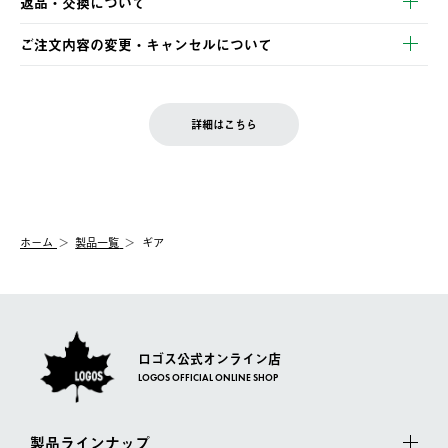
返品・交換について
ご注文・ご入金完了より2営業日以内に商品を発送いたします。
・Pay-easy決済
※お客様都合の場合
土日祝の発送はございませんので、木曜日以降のご注文は週明け
ご注文内容の変更・キャンセルについて
の発送となる場合がございます。
ご注文完了後、変更・キャンセルの個別のご対応はお受けできま
【返品】
※予約販売・長期連休期間中のご注文は除く（別途スケジュール
せん。
商品到着後7日以内にご連絡ください。
をご案内いたします。）
LOGOS FAMILY会員の方は、会員マイページ内 購入履歴画面に
お客様都合の返品にかかる送料は、お客様ご負担とさせていただ
詳細はこちら
『注文をキャンセルする』ボタンが表示されている場合のみ、発
きます。
【配送時間指定】
送手配前のためサイト上よりご注文キャンセルが可能です。
ご注文の際、ご注文内容確認画面にて配送時間指定が可能です。
【交換】
配送時間指定がない場合は、最短でのお届けとなります。
システム上、商品の交換（同一商品のカラー・サイズ交換を含
む）は受け付けておりません。
【配送業者】
ホーム
製品一覧
ギア
一度お手元の商品を返品いただき、ご希望商品を再注文してくだ
佐川急便にて配送されます。
さい。
ロゴス公式オンライン店
LOGOS OFFICIAL ONLINE SHOP
製品ラインナップ