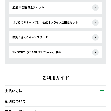
2026年 新作春夏アパレル
はじめてのキャンプに！公式オンライン店限定セット
防災！備えるキャンプグッズ
SNOOPY（PEANUTS 75years）特集
ご利用ガイド
支払い方法
以下のいずれかの方法でお支払いいただけます。
配送について
・クレジットカード決済
【発送スケジュール】
・コンビニ決済