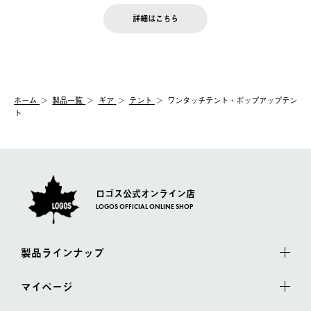
商品到着後7日以内にご連絡ください。
をご案内いたします。）
LOGOS FAMILY会員の方は、会員マイページ内 購入履歴画面に
お客様都合の返品にかかる送料は、お客様ご負担とさせていただ
詳細はこちら
『注文をキャンセルする』ボタンが表示されている場合のみ、発
きます。
【配送時間指定】
送手配前のためサイト上よりご注文キャンセルが可能です。
ご注文の際、ご注文内容確認画面にて配送時間指定が可能です。
【交換】
配送時間指定がない場合は、最短でのお届けとなります。
システム上、商品の交換（同一商品のカラー・サイズ交換を含
む）は受け付けておりません。
【配送業者】
ホーム
製品一覧
ギア
テント
ワンタッチテント・ポップアップテン
一度お手元の商品を返品いただき、ご希望商品を再注文してくだ
佐川急便にて配送されます。
ト
さい。
ロゴス公式オンライン店
LOGOS OFFICIAL ONLINE SHOP
製品ラインナップ
マイページ