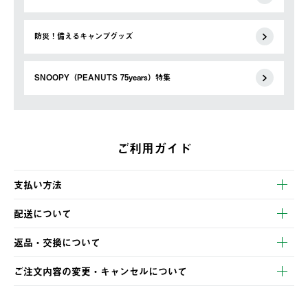
防災！備えるキャンプグッズ
SNOOPY（PEANUTS 75years）特集
ご利用ガイド
支払い方法
以下のいずれかの方法でお支払いいただけます。
配送について
・クレジットカード決済
【発送スケジュール】
・コンビニ決済
返品・交換について
ご注文・ご入金完了より2営業日以内に商品を発送いたします。
・Pay-easy決済
※お客様都合の場合
土日祝の発送はございませんので、木曜日以降のご注文は週明け
ご注文内容の変更・キャンセルについて
の発送となる場合がございます。
ご注文完了後、変更・キャンセルの個別のご対応はお受けできま
【返品】
※予約販売・長期連休期間中のご注文は除く（別途スケジュール
せん。