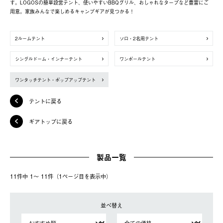
す。LOGOSの簡単設営テント、使いやすいBBQグリル、おしゃれなタープなど豊富にご
用意。家族みんなで楽しめるキャンプギアが見つかる！
2ルームテント
ソロ・2名用テント
シングルドーム・インナーテント
ワンポールテント
ワンタッチテント・ポップアップテント
テントに戻る
ギアトップに戻る
製品一覧
11件中 1〜 11件（1ページ⽬を表⽰中）
並べ替え