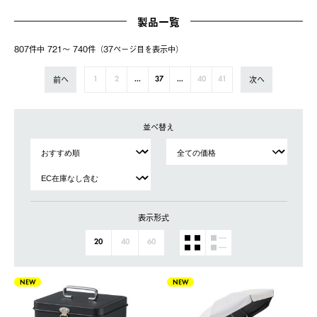
製品一覧
807件中 721〜 740件（37ページ⽬を表⽰中）
前へ
次へ
1
2
...
37
...
40
41
並べ替え
表示形式
20
40
60
NEW
NEW