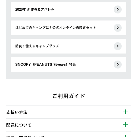
2026年 新作春夏アパレル
はじめてのキャンプに！公式オンライン店限定セット
防災！備えるキャンプグッズ
SNOOPY（PEANUTS 75years）特集
ご利用ガイド
支払い方法
以下のいずれかの方法でお支払いいただけます。
配送について
・クレジットカード決済
【発送スケジュール】
・コンビニ決済