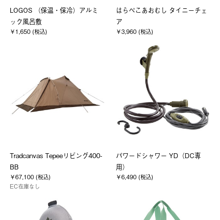
LOGOS （保温・保冷）アルミ
はらぺこあおむし タイニーチェ
ック風呂敷
ア
￥1,650 (税込)
￥3,960 (税込)
Tradcanvas Tepeeリビング400-
パワードシャワー YD（DC専
BB
用）
￥67,100 (税込)
￥6,490 (税込)
EC在庫なし