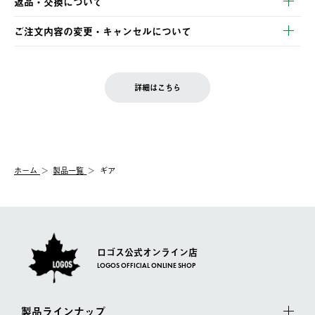
返品・交換について
ご注文・ご入金完了より2営業日以内に商品を発送いたします。
・Pay-easy決済
※お客様都合の場合
土日祝の発送はございませんので、木曜日以降のご注文は週明け
ご注文内容の変更・キャンセルについて
の発送となる場合がございます。
ご注文完了後、変更・キャンセルの個別のご対応はお受けできま
【返品】
※予約販売・長期連休期間中のご注文は除く（別途スケジュール
せん。
商品到着後7日以内にご連絡ください。
をご案内いたします。）
LOGOS FAMILY会員の方は、会員マイページ内 購入履歴画面に
お客様都合の返品にかかる送料は、お客様ご負担とさせていただ
詳細はこちら
『注文をキャンセルする』ボタンが表示されている場合のみ、発
きます。
【配送時間指定】
送手配前のためサイト上よりご注文キャンセルが可能です。
ご注文の際、ご注文内容確認画面にて配送時間指定が可能です。
【交換】
配送時間指定がない場合は、最短でのお届けとなります。
システム上、商品の交換（同一商品のカラー・サイズ交換を含
む）は受け付けておりません。
【配送業者】
ホーム
製品一覧
ギア
一度お手元の商品を返品いただき、ご希望商品を再注文してくだ
佐川急便にて配送されます。
さい。
ロゴス公式オンライン店
LOGOS OFFICIAL ONLINE SHOP
製品ラインナップ