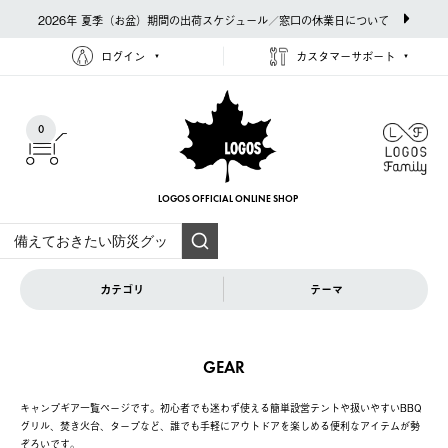
2026年 夏季（お盆）期間の出荷スケジュール／窓口の休業日について
ログイン
カスタマーサポート
0
LOGOS OFFICIAL
ONLINE SHOP
カテゴリ
テーマ
GEAR
キャンプギア一覧ページです。初心者でも迷わず使える簡単設営テントや扱いやすいBBQ
グリル、焚き火台、タープなど、誰でも手軽にアウトドアを楽しめる便利なアイテムが勢
ぞろいです。