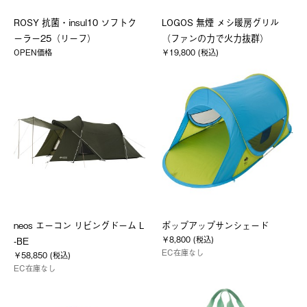
ROSY 抗菌・insul10 ソフトク
LOGOS 無煙 メシ暖房グリル
ーラー25（リーフ）
（ファンの力で火力抜群）
OPEN価格
￥19,800 (税込)
neos エーコン リビングドーム L
ポップアップサンシェード
￥8,800 (税込)
-BE
EC在庫なし
￥58,850 (税込)
EC在庫なし