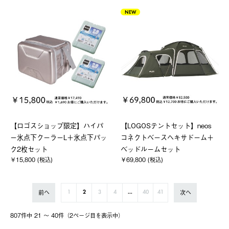
NEW
【ロゴスショップ限定】ハイパ
【LOGOSテントセット】neos
ー氷点下クーラーL＋氷点下パッ
コネクトベースヘキサドーム＋
ク2枚セット
ベッドルームセット
￥15,800 (税込)
￥69,800 (税込)
前へ
次へ
1
2
3
4
...
40
41
807件中 21 〜 40件（2ページ⽬を表⽰中）