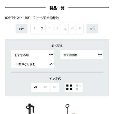
製品一覧
807件中 21〜 40件（2ページ⽬を表⽰中）
前へ
次へ
1
2
3
4
...
40
41
並べ替え
表示形式
20
40
60