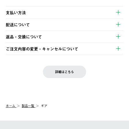
支払い方法
以下のいずれかの方法でお支払いいただけます。
配送について
・クレジットカード決済
【発送スケジュール】
・コンビニ決済
返品・交換について
ご注文・ご入金完了より2営業日以内に商品を発送いたします。
・Pay-easy決済
※お客様都合の場合
土日祝の発送はございませんので、木曜日以降のご注文は週明け
ご注文内容の変更・キャンセルについて
の発送となる場合がございます。
ご注文完了後、変更・キャンセルの個別のご対応はお受けできま
【返品】
※予約販売・長期連休期間中のご注文は除く（別途スケジュール
せん。
商品到着後7日以内にご連絡ください。
をご案内いたします。）
LOGOS FAMILY会員の方は、会員マイページ内 購入履歴画面に
お客様都合の返品にかかる送料は、お客様ご負担とさせていただ
詳細はこちら
『注文をキャンセルする』ボタンが表示されている場合のみ、発
きます。
【配送時間指定】
送手配前のためサイト上よりご注文キャンセルが可能です。
ご注文の際、ご注文内容確認画面にて配送時間指定が可能です。
【交換】
配送時間指定がない場合は、最短でのお届けとなります。
システム上、商品の交換（同一商品のカラー・サイズ交換を含
む）は受け付けておりません。
【配送業者】
ホーム
製品一覧
ギア
一度お手元の商品を返品いただき、ご希望商品を再注文してくだ
佐川急便にて配送されます。
さい。