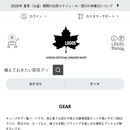
2026年 夏季（お盆）期間の出荷スケジュール／窓口の休業日について
ログイン
カスタマーサポート
0
LOGOS OFFICIAL
ONLINE SHOP
カテゴリ
テーマ
GEAR
キャンプギア一覧ページです。初心者でも迷わず使える簡単設営テントや扱いやすいBBQ
グリル、焚き火台、タープなど、誰でも手軽にアウトドアを楽しめる便利なアイテムが勢
ぞろいです。