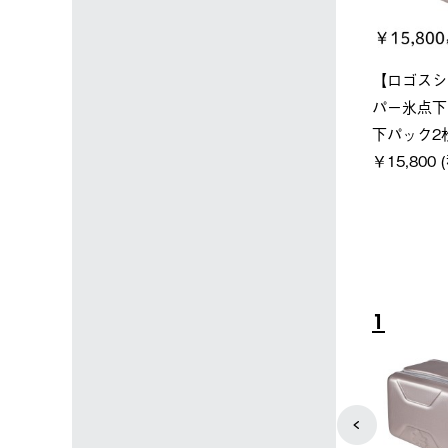
店限定】野電ボ
ソーラーブロック 風抜きQセ
ポケモン 
＋氷点下パック
ットタープ 250-BG
￥5,700 (
￥21,800 (税込)
込)
4
5