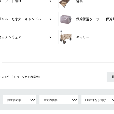
タープ・日除け
寝具
グリル・たき火・キャンドル
保冷保温クーラー・保冷
キッチンウェア
キャリー
1〜 780件（39ページ⽬を表⽰中）