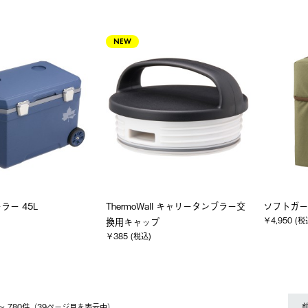
NEW
ラー 45L
ThermoWall キャリータンブラー交
ソフトガー
￥4,950 (税
換用キャップ
￥385 (税込)
1 〜 780件（39ページ⽬を表⽰中）