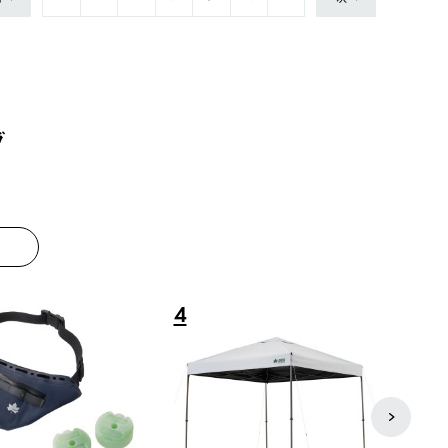
グ
8
9