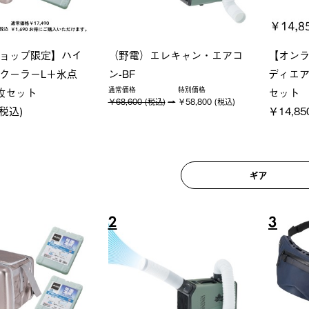
グランベーシック スペースベ
LOGO
Tシャツ
ース・オクタゴン-BJ
ト
税込)
￥209,000 (税込)
￥22,00
ギア
6
7