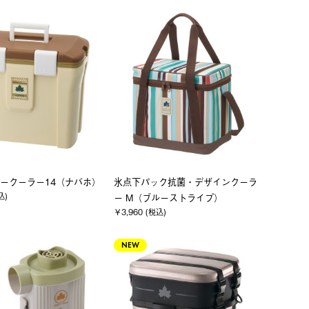
ークーラー14（ナバホ）
氷点下パック抗菌・デザインクーラ
込)
ー M（ブルーストライプ）
￥3,960 (税込)
NEW