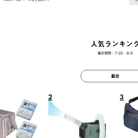
人気ランキン
集計期間 : 7/22 - 8/5
総合
6
7