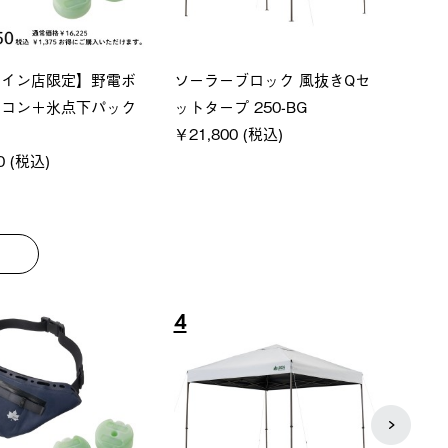
S ペルチェクールベス
Q-TOP ソーラーサンドブロッ
ソーラ
クサンシェード-BF
ットタ
0 (税込)
￥16,800 (税込)
￥18,
8
9