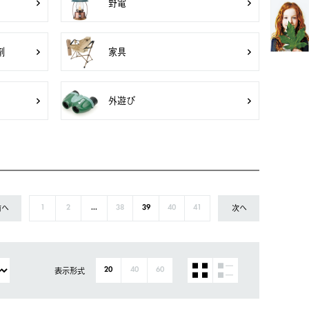
野電
剤
家具
外遊び
前へ
次へ
1
2
...
38
39
40
41
表示形式
20
40
60