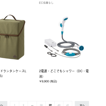
EC在庫なし
ドランタンケースL
2電源・どこでもシャワー（DC・電
込)
池）
￥9,900 (税込)
前へ
次へ
1
2
...
38
39
40
41