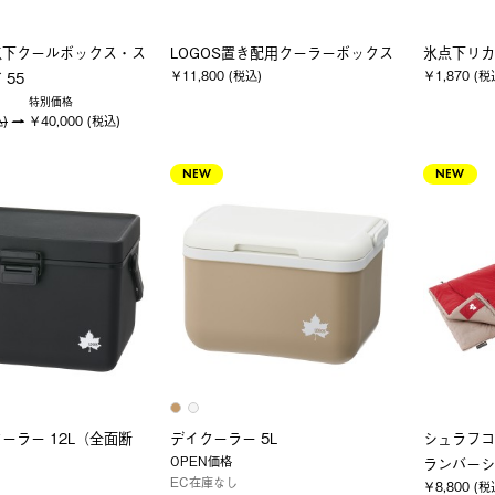
点下クールボックス・ス
LOGOS置き配用クーラーボックス
氷点下リカ
￥11,800 (税込)
￥1,870 (税
 55
特別価格
込)
￥40,000 (税込)
NEW
NEW
ーラー 12L（全面断
デイクーラー 5L
シュラフコ
OPEN価格
ランバーシ
EC在庫なし
￥8,800 (税